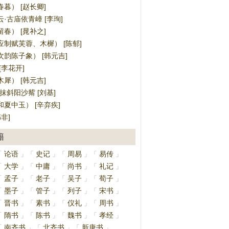
暮） [赵长卿]
·古庙依青嶂 [李珣]
春） [晁补之]
制赋芙蓉、木樨） [陈郁]
韵陈子象） [韩元吉]
[李花开]
犀） [韩元吉]
抹斜阳沙觜 [刘基]
夏中玉） [辛弃疾]
非]
籍
论语
史记
周易
易传
「
」
「
」
「
」
「
」
大学
中庸
尚书
礼记
「
」
「
」
「
」
「
」
孟子
老子
吴子
荀子
「
」
「
」
「
」
「
」
墨子
管子
列子
宋书
「
」
「
」
「
」
「
」
晋书
素书
仪礼
周书
「
」
「
」
「
」
「
」
隋书
陈书
魏书
孝经
「
」
「
」
「
」
「
」
南齐书
北齐书
新唐书
「
」
「
」
「
」