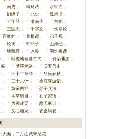
南史
司马法
水经注
」
「
」
「
」
「
」
尉缭子
北史
逸周书
」
「
」
「
」
「
」
三字经
淮南子
六韬
」
「
」
「
」
「
」
三国志
千字文
伤寒论
」
「
」
「
」
「
」
百家姓
菜根谭
弟子规
「
」
「
」
「
」
论衡
韩非子
山海经
」
「
」
「
」
「
」
地藏经
冰鉴
围炉夜话
」
「
」
「
」
「
」
经
睡虎地秦墓竹简
资治通鉴
」
「
」
「
」
通鉴
梦溪笔谈
旧五代史
」
「
」
「
」
经
四十二章经
吕氏春秋
」
「
」
「
」
训
三十六计
徐霞客游记
」
「
」
「
」
经
黄帝四经
孙子兵法
」
「
」
「
」
法
本草纲目
孔子家语
」
「
」
「
」
语
贞观政要
颜氏家训
」
「
」
「
」
笔
文心雕龙
农桑辑要
」
「
」
「
」
句
到天涯，二月山城未见花