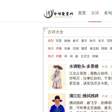
首页
古诗
名句
古诗大全
类型
写景
咏物
春天
夏天
秋天
冬天
写
写山
写水
长江
黄河
儿童
写鸟
写
朝代
不限
先秦
汉朝
魏晋
南北朝
隋朝
爱情
励志
哲理
闺怨
悼亡
写人
老
形式
不限
诗
词
曲
文言文
辞赋
节日
春节
元宵节
寒食节
清明节
端
水调歌头·多景楼
作者：
宋词精选
小学古诗
初中古诗
高中古诗
江左占形胜，最数占徐州。
空明灭，往事忆孙刘。千里
高中文言文
古诗十九首
唐诗三百首
古
君宏放，谈笑洗尽古今愁。
千载，名与汉江流
满江红·拂拭残碑
作者：
拂拭残碑，敕飞字，依稀堪
死，可怜事去言难赎。最无