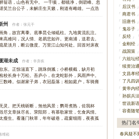
醉翁语，山色有无中。 一千顷，都镜净，倒碧峰。忽
后汉书
「
堪笑兰台公子，未解庄生天籁，刚道有雌雄。一点浩
商君书
「
旧唐书
「
新州
作者：
张元干
鬼谷子
「
画角，故宫离黍。底事昆仑倾砥柱。九地黄流乱注。
反经
「
」
来高难问，况人情、老易悲如许。更南浦，送君去。
金刚经
「
疏星淡月，断云微度。万里江山知何处。回首对床夜
尽青天怀
战国策
「
六祖坛
「
偃湖未成
作者：
辛弃疾
续资治
「
欲东。正惊湍直下，跳珠倒溅；小桥横截，缺月初
文昌孝
「
检校长身十万松。吾庐小，在龙蛇影外，风雨声中。
了凡四
「
三数峰。似谢家子弟，衣冠磊落；相如庭户，车骑雍
如对文章太史
黄帝内
「
孙膑兵
「
世说新
「
无灵。把夭桃斫断，煞他风景；鹦哥煮熟，佐我杯
容斋随
「
毁尽文章抹尽名。荥阳郑，有慕歌家世，乞食风情。
太瘦生。看蓬门秋草，年年破巷，疏窗细雨，夜夜孤
热门名
不许长吁一两
春风疑不
陈维崧