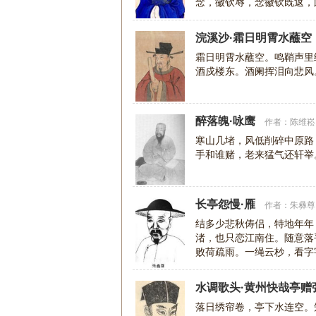
念，徽钦辱，念徽钦既返，
区、一桧亦何能，逢其欲
浣溪沙·霜日明霄水蘸空
霜日明霄水蘸空。鸣鞘声里
酒戍楼东。酒阑挥泪向悲风
醉落魄·咏鹰
作者：
陈维崧
寒山几堵，风低削碎中原路
手和谁赌，老来猛气还轩举
长亭怨慢·雁
作者：
朱彝尊
结多少悲秋俦侣，特地年年
渚，也只恋江南住。随意落
败荷疏雨。一绳云杪，看字
暮。写不了相思，又蘸
水调歌头·黄州快哉亭赠
落日绣帘卷，亭下水连空。