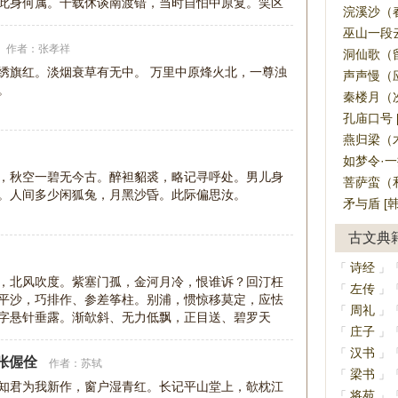
此身何属。千载休谈南渡错，当时自怕中原复。笑区
浣溪沙（春
巫山一段云
作者：
张孝祥
洞仙歌（留
绣旗红。淡烟衰草有无中。 万里中原烽火北，一尊浊
声声慢（应
。
秦楼月（次
孔庙口号 
燕归梁（木
如梦令·一
，秋空一碧无今古。醉袒貂裘，略记寻呼处。男儿身
菩萨蛮（和
。人间多少闲狐兔，月黑沙昏。此际偏思汝。
矛与盾 [韩
古文典
诗经
「
」
，北风吹度。紫塞门孤，金河月冷，恨谁诉？回汀枉
左传
「
」
平沙，巧排作、参差筝柱。别浦，惯惊移莫定，应怯
周礼
「
」
字悬针垂露。渐欹斜、无力低飘，正目送、碧罗天
庄子
「
」
汉书
「
」
张偓佺
作者：
苏轼
梁书
「
」
知君为我新作，窗户湿青红。长记平山堂上，欹枕江
将苑
「
」