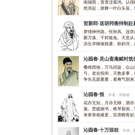
南烟雨，杳杳没孤鸿。认得
然浪起，掀舞一叶白头翁。
然气，千里快哉风。
贺新郎·送胡邦衡待制赴
梦绕神州路。怅秋风、连营
聚万落、千村狐兔。天意从
凉生岸柳催残暑。耿斜河、
语。雁不到、书成谁与。目
沁园春·灵山斋庵赋时筑
叠嶂西驰，万马回旋，众山
弓。老合投闲，天教多事，
争先见面重重，看爽气朝来
容。我觉其间，雄深雅健，
沁园春·恨
作者：
郑板桥
花亦无知，月亦无聊，酒亦
羹。焚砚烧书，椎琴裂画，
单寒骨相难更，笑席帽青衫
灯。难道天公，还箝恨口，
沁园春·十万琼枝
作者：