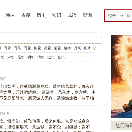
诗人
古籍
历史
知识
成语
查询
雨
写雪
写风
写花
梅花
荷花
菊花
柳树
月亮
山水
马
田园
边塞
地名
抒情
爱国
离别
送别
思乡
思念
唐朝
宋朝
元朝
明朝
清朝
近代
当代
师
母亲
友情
战争
读书
惜时
婉约
豪放
诗经
民谣
午节
七夕节
中秋节
重阳节
忧国忧民
咏史怀古
陆游
古文观止
辞赋精选
小学文言文
初中文言文
连山如画，佳处缥渺著危楼。鼓角临风悲壮，烽火连
曜戈甲，万灶宿貔貅。 露沾草，风落木，岁方秋。使
诗三百首
宋词三百首
不见襄阳登览，磨灭游人无数，遗恨黯难收。叔子独
文征明
读。慨当初，倚飞何重，后来何酷。岂是功成身合
热门诗
辜，堪恨更堪悲，风波狱。岂不念，封疆蹙；岂不