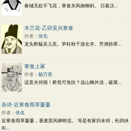
春城无处不飞花，寒食东风御柳斜。 日暮汉
...
木兰花·乙卯吴兴寒食
作者：
张先
龙头舴艋吴儿竞。笋柱秋千游女并。芳洲拾翠
...
寒食上冢
作者：
杨万里
迳直夫何细！桥危可免扶？远山枫外淡，破屋
...
杂诗·近寒食雨草萋萋
作者：
佚名
近寒食雨草萋萋，著麦苗风柳映堤。 等是有家归未得，杜鹃休
向
...