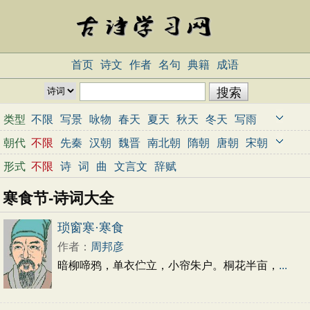
首页
诗文
作者
名句
典籍
成语
类型
不限
写景
咏物
春天
夏天
秋天
冬天
写雨
写雪
写风
写花
梅花
荷花
菊花
柳树
月亮
朝代
不限
先秦
汉朝
魏晋
南北朝
隋朝
唐朝
宋朝
山水
写山
写水
长江
黄河
儿童
写鸟
写马
元朝
明朝
清朝
近代
当代
形式
不限
诗
词
曲
文言文
辞赋
田园
边塞
地名
抒情
爱国
离别
送别
思乡
寒食节-诗词大全
思念
爱情
励志
哲理
闺怨
悼亡
写人
老师
母亲
友情
战争
读书
惜时
婉约
豪放
诗经
琐窗寒·寒食
民谣
节日
春节
元宵节
寒食节
清明节
作者：
周邦彦
端午节
七夕节
中秋节
重阳节
忧国忧民
暗柳啼鸦，单衣伫立，小帘朱户。桐花半亩，
...
咏史怀古
宋词精选
小学古诗
初中古诗
高中古诗
古文观止
辞赋精选
小学文言文