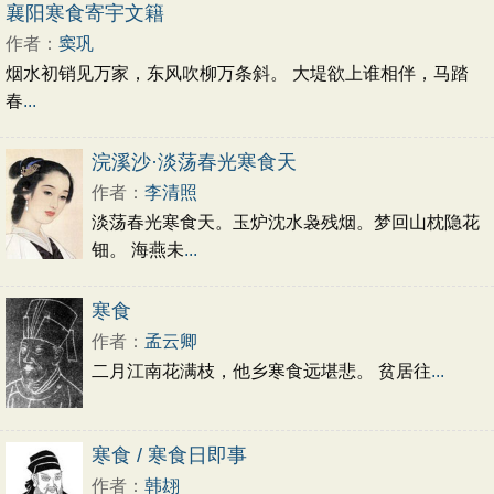
初中文言文
高中文言文
古诗十九首
襄阳寒食寄宇文籍
唐诗三百首
古诗三百首
宋词三百首
作者：
窦巩
烟水初销见万家，东风吹柳万条斜。 大堤欲上谁相伴，马踏
春
...
浣溪沙·淡荡春光寒食天
作者：
李清照
淡荡春光寒食天。玉炉沈水袅残烟。梦回山枕隐花
钿。 海燕未
...
寒食
作者：
孟云卿
二月江南花满枝，他乡寒食远堪悲。 贫居往
...
寒食 / 寒食日即事
作者：
韩翃