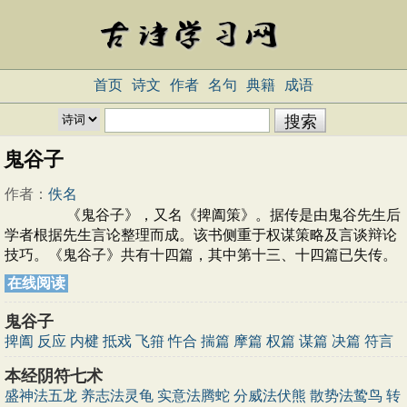
首页
诗文
作者
名句
典籍
成语
鬼谷子
作者：
佚名
《鬼谷子》，又名《捭阖策》。据传是由鬼谷先生后
学者根据先生言论整理而成。该书侧重于权谋策略及言谈辩论
技巧。《鬼谷子》共有十四篇，其中第十三、十四篇已失传。
在线阅读
鬼谷子
捭阖
反应
内楗
抵戏
飞箝
忤合
揣篇
摩篇
权篇
谋篇
决篇
符言
本经阴符七术
盛神法五龙
养志法灵龟
实意法腾蛇
分威法伏熊
散势法鸷鸟
转