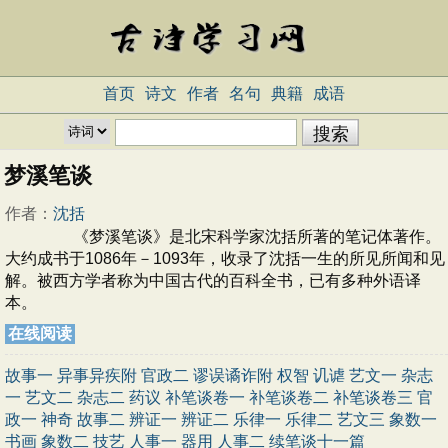
首页
诗文
作者
名句
典籍
成语
梦溪笔谈
作者：
沈括
《梦溪笔谈》是北宋科学家沈括所著的笔记体著作。
大约成书于1086年－1093年，收录了沈括一生的所见所闻和见
解。被西方学者称为中国古代的百科全书，已有多种外语译
本。
在线阅读
故事一
异事异疾附
官政二
谬误谲诈附
权智
讥谑
艺文一
杂志
一
艺文二
杂志二
药议
补笔谈卷一
补笔谈卷二
补笔谈卷三
官
政一
神奇
故事二
辨证一
辨证二
乐律一
乐律二
艺文三
象数一
书画
象数二
技艺
人事一
器用
人事二
续笔谈十一篇