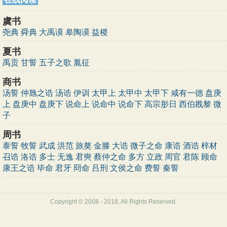
虞书
尧典
舜典
大禹谟
皋陶谟
益稷
夏书
禹贡
甘誓
五子之歌
胤征
商书
汤誓
仲虺之诰
汤诰
伊训
太甲上
太甲中
太甲下
咸有一德
盘庚
上
盘庚中
盘庚下
说命上
说命中
说命下
高宗肜日
西伯戡黎
微
子
周书
泰誓
牧誓
武成
洪范
旅獒
金滕
大诰
微子之命
康诰
酒诰
梓材
召诰
洛诰
多士
无逸
君奭
蔡仲之命
多方
立政
周官
君陈
顾命
康王之诰
毕命
君牙
冏命
吕刑
文侯之命
费誓
秦誓
Copyright © 2008 - 2018, All Rights Reserved.