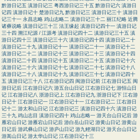
黔游日记五
滇游日记三
粤西游日记三十五
黔游日记六
滇游日
记四
滇游日记十
楚游日记九
黔游日记三
滇游日记三十
滇游日
记三十一
永昌志略
鸡山志略二
滇游日记三十二
丽江纪略
近腾
诸彝说略
滇游日记三十三
法王缘起
滇游日记四十一
滇游日记
三十四
溯江纪源 / 江源考
滇游日记四十二
滇游日记三十五
滇
游日记四十三
滇游日记三十六
滇游日记四十四
滇游日记二十
滇游日记二十九
滇游日记十一
滇游日记二十一
滇游日记十二
滇游日记二十二
滇游日记十三
滇游日记二十三
滇游日记十四
滇游日记二十四
滇游日记十五
滇游日记二十五
滇游日记十六
滇游日记二十六
滇游日记十七
滇游日记二十七
滇游日记十八
滇游日记二十八
滇游日记十九
滇游日记三十七
滇游日记四十
五
滇游日记三十八
江右游日记四
闽游日记前
江右游日记五
闽
游日记后
江右游日记六
游五台山日记
江右游日记七
游恒山日
记
江右游日记八
浙游日记上
江右游日记九
浙游日记下
江右游
日记十
江右游日记一
江右游日记十一
江右游日记二
江右游日
记十二
游太和山日记
江右游日记三
滇游日记四十六
滇游日记
三十九
鸡山志目
滇游日记四十
鸡山志略一
游天台山日记后
游
雁宕山日记
游雁宕山日记后
游白岳山日记
游黄山日记
游黄山
日记后
游武彝山日记
游庐山日记
游九鲤湖日记
游天台山日记
游嵩山日记
游太华山日记
江右游日记十三