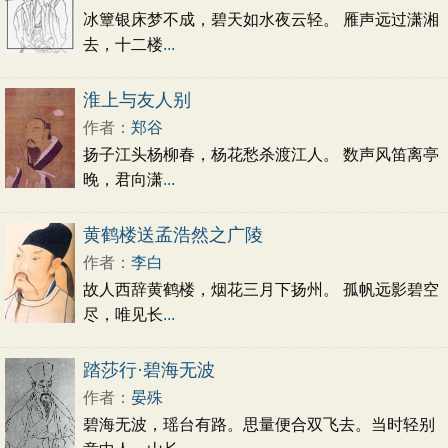
冰簟银床梦不成，碧天如水夜云轻。 雁声远过潇湘
去，十二楼
...
淮上与友人别
作者：
郑谷
扬子江头杨柳春，杨花愁杀渡江人。 数声风笛离亭
晚，君向潇
...
黄鹤楼送孟浩然之广陵
作者：
李白
故人西辞黄鹤楼，烟花三月下扬州。 孤帆远影碧空
尽，唯见长
...
踏莎行·碧海无波
作者：
晏殊
碧海无波，瑶台有路。思量便合双飞去。当时轻别