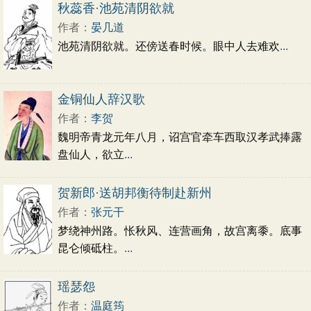
初中文言文
高中文言文
古诗十九首
秋蕊香·池苑清阴欲就
唐诗三百首
古诗三百首
宋词三百首
作者：
晏几道
池苑清阴欲就。还傍送春时候。眼中人去难欢
...
金铜仙人辞汉歌
作者：
李贺
魏明帝青龙元年八月，诏宫官牵车西取汉孝武捧露
盘仙人，欲立
...
贺新郎·送胡邦衡待制赴新州
作者：
张元干
梦绕神州路。怅秋风、连营画角，故宫离黍。底事
昆仑倾砥柱。
...
瑶瑟怨
作者：
温庭筠