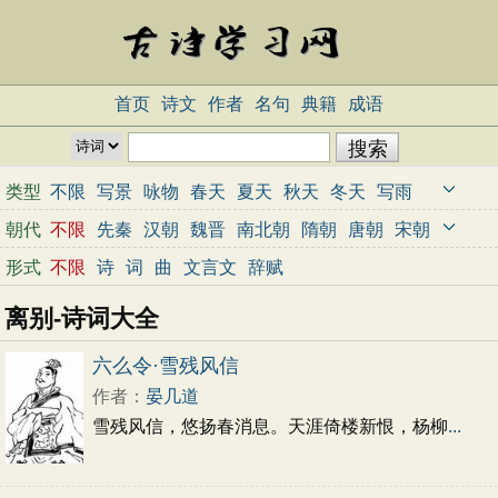
首页
诗文
作者
名句
典籍
成语
类型
不限
写景
咏物
春天
夏天
秋天
冬天
写雨
写雪
写风
写花
梅花
荷花
菊花
柳树
月亮
朝代
不限
先秦
汉朝
魏晋
南北朝
隋朝
唐朝
宋朝
山水
写山
写水
长江
黄河
儿童
写鸟
写马
元朝
明朝
清朝
近代
当代
形式
不限
诗
词
曲
文言文
辞赋
田园
边塞
地名
抒情
爱国
离别
送别
思乡
离别-诗词大全
思念
爱情
励志
哲理
闺怨
悼亡
写人
老师
母亲
友情
战争
读书
惜时
婉约
豪放
诗经
六么令·雪残风信
民谣
节日
春节
元宵节
寒食节
清明节
作者：
晏几道
端午节
七夕节
中秋节
重阳节
忧国忧民
雪残风信，悠扬春消息。天涯倚楼新恨，杨柳
...
咏史怀古
宋词精选
小学古诗
初中古诗
高中古诗
古文观止
辞赋精选
小学文言文