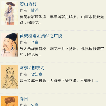
初中文言文
高中文言文
古诗十九首
游山西村
唐诗三百首
古诗三百首
宋词三百首
作者：
陆游
莫笑农家腊酒浑，丰年留客足鸡豚。 山重水复疑无
路，柳暗花
...
黄鹤楼送孟浩然之广陵
作者：
李白
故人西辞黄鹤楼，烟花三月下扬州。 孤帆远影碧空
尽，唯见长
...
咏柳 / 柳枝词
作者：
贺知章
碧玉妆成一树高，万条垂下绿丝绦。不知细叶
...
春日
作者：
朱熹