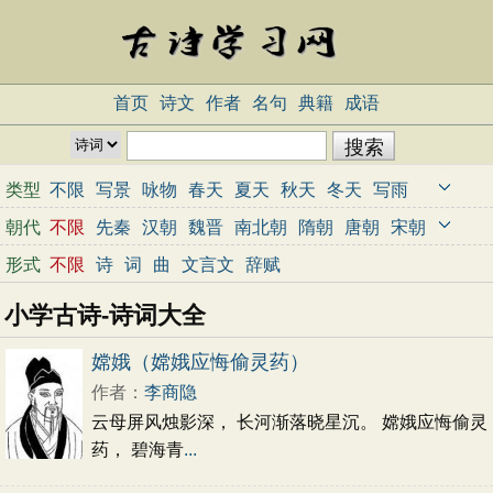
首页
诗文
作者
名句
典籍
成语
类型
不限
写景
咏物
春天
夏天
秋天
冬天
写雨
写雪
写风
写花
梅花
荷花
菊花
柳树
月亮
朝代
不限
先秦
汉朝
魏晋
南北朝
隋朝
唐朝
宋朝
山水
写山
写水
长江
黄河
儿童
写鸟
写马
元朝
明朝
清朝
近代
当代
形式
不限
诗
词
曲
文言文
辞赋
田园
边塞
地名
抒情
爱国
离别
送别
思乡
小学古诗-诗词大全
思念
爱情
励志
哲理
闺怨
悼亡
写人
老师
母亲
友情
战争
读书
惜时
婉约
豪放
诗经
嫦娥（嫦娥应悔偷灵药）
民谣
节日
春节
元宵节
寒食节
清明节
作者：
李商隐
端午节
七夕节
中秋节
重阳节
忧国忧民
云母屏风烛影深， 长河渐落晓星沉。 嫦娥应悔偷灵
咏史怀古
宋词精选
小学古诗
初中古诗
药， 碧海青
...
高中古诗
古文观止
辞赋精选
小学文言文