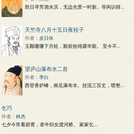
胜日寻芳泗水滨，无边光景一时新。等闲识得
...
天竺寺八月十五日夜桂子
作者：
皮日休
玉颗珊珊下月轮，殿前拾得露华新。 至今不
...
望庐山瀑布水二首
作者：
李白
西登香炉峰，南见瀑布水。挂流三百丈，喷壑
...
乞巧
作者：
林杰
七夕今宵看碧霄，牵牛织女渡河桥。 家家乞
...