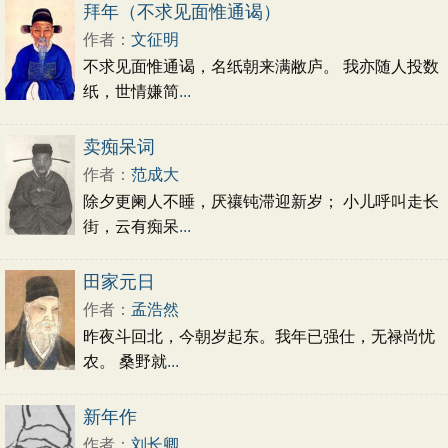
初中文言文
高中文言文
古诗十九首
拜年（不求见面惟通谒）
唐诗三百首
古诗三百首
宋词三百首
作者：
文征明
不求见面惟通谒，名纸朝来满敝庐。 我亦随人投数
纸，世情嫌简
...
卖痴呆词
作者：
范成大
除夕更阑人不睡，厌禳钝滞迎新岁； 小儿呼叫走长
街，云有痴呆
...
田家元日
作者：
孟浩然
昨夜斗回北，今朝岁起东。我年已强仕，无禄尚忧
农。 桑野就
...
新年作
作者：
刘长卿