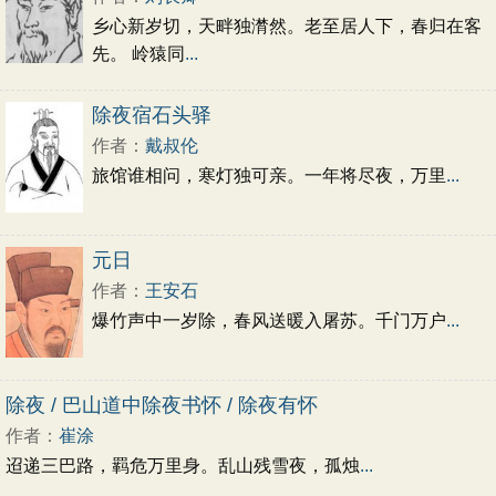
乡心新岁切，天畔独潸然。老至居人下，春归在客
先。 岭猿同
...
除夜宿石头驿
作者：
戴叔伦
旅馆谁相问，寒灯独可亲。一年将尽夜，万里
...
元日
作者：
王安石
爆竹声中一岁除，春风送暖入屠苏。千门万户
...
除夜 / 巴山道中除夜书怀 / 除夜有怀
作者：
崔涂
迢递三巴路，羁危万里身。乱山残雪夜，孤烛
...