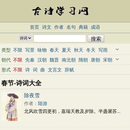
首页
诗文
作者
名句
典籍
成语
类型
不限
写景
咏物
春天
夏天
秋天
冬天
写雨
写雪
写风
写花
梅花
荷花
菊花
柳树
月亮
朝代
不限
先秦
汉朝
魏晋
南北朝
隋朝
唐朝
宋朝
山水
写山
写水
长江
黄河
儿童
写鸟
写马
元朝
明朝
清朝
近代
当代
形式
不限
诗
词
曲
文言文
辞赋
田园
边塞
地名
抒情
爱国
离别
送别
思乡
春节-诗词大全
思念
爱情
励志
哲理
闺怨
悼亡
写人
老师
母亲
友情
战争
读书
惜时
婉约
豪放
诗经
除夜雪
民谣
节日
春节
元宵节
寒食节
清明节
作者：
陆游
端午节
七夕节
中秋节
重阳节
忧国忧民
北风吹雪四更初，嘉瑞天教及岁除。半盏屠苏
...
咏史怀古
宋词精选
小学古诗
初中古诗
高中古诗
古文观止
辞赋精选
小学文言文