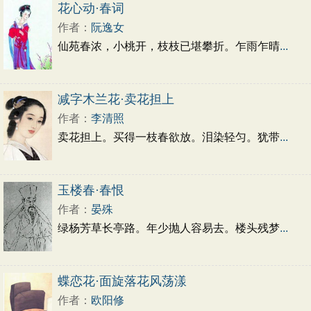
初中文言文
高中文言文
古诗十九首
花心动·春词
唐诗三百首
古诗三百首
宋词三百首
作者：
阮逸女
仙苑春浓，小桃开，枝枝已堪攀折。乍雨乍晴
...
减字木兰花·卖花担上
作者：
李清照
卖花担上。买得一枝春欲放。泪染轻匀。犹带
...
玉楼春·春恨
作者：
晏殊
绿杨芳草长亭路。年少抛人容易去。楼头残梦
...
蝶恋花·面旋落花风荡漾
作者：
欧阳修