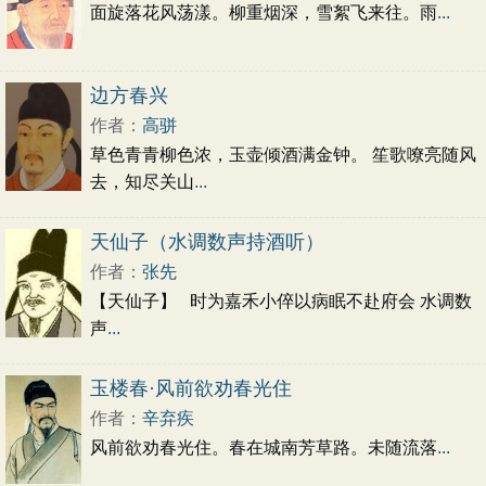
面旋落花风荡漾。柳重烟深，雪絮飞来往。雨
...
边方春兴
作者：
高骈
草色青青柳色浓，玉壶倾酒满金钟。 笙歌嘹亮随风
去，知尽关山
...
天仙子（水调数声持酒听）
作者：
张先
【天仙子】 时为嘉禾小倅以病眠不赴府会 水调数
声
...
玉楼春·风前欲劝春光住
作者：
辛弃疾
风前欲劝春光住。春在城南芳草路。未随流落
...