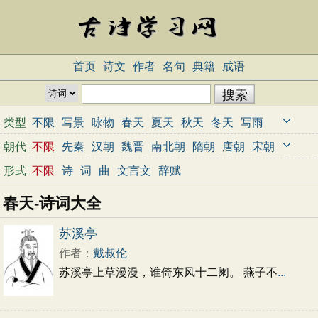
首页
诗文
作者
名句
典籍
成语
类型
不限
写景
咏物
春天
夏天
秋天
冬天
写雨
写雪
写风
写花
梅花
荷花
菊花
柳树
月亮
朝代
不限
先秦
汉朝
魏晋
南北朝
隋朝
唐朝
宋朝
山水
写山
写水
长江
黄河
儿童
写鸟
写马
元朝
明朝
清朝
近代
当代
形式
不限
诗
词
曲
文言文
辞赋
田园
边塞
地名
抒情
爱国
离别
送别
思乡
春天-诗词大全
思念
爱情
励志
哲理
闺怨
悼亡
写人
老师
母亲
友情
战争
读书
惜时
婉约
豪放
诗经
苏溪亭
民谣
节日
春节
元宵节
寒食节
清明节
作者：
戴叔伦
端午节
七夕节
中秋节
重阳节
忧国忧民
苏溪亭上草漫漫，谁倚东风十二阑。 燕子不
...
咏史怀古
宋词精选
小学古诗
初中古诗
高中古诗
古文观止
辞赋精选
小学文言文