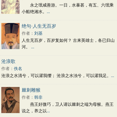
永之氓咸善游。一日，水暴甚，有五、六氓乘
小船绝湘水。
...
绝句·人生无百岁
作者：
刘基
人生无百岁，百岁复如何？ 古来英雄士，各已归山
河。
...
沧浪歌
作者：
佚名
沧浪之水清兮，可以濯我缨； 沧浪之水浊兮，可以濯我足。
...
棘刺雕猴
作者：
韩非
燕王好微巧，卫人请以棘刺之端为母猴。燕王
说之，养之以
...