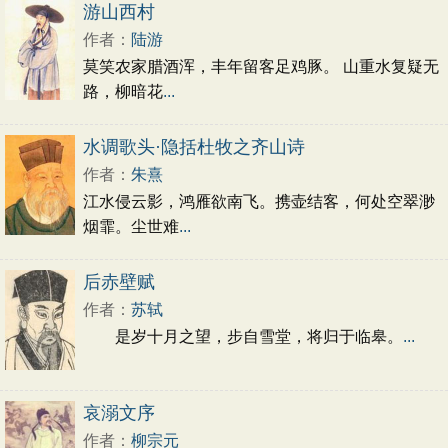
初中文言文
高中文言文
古诗十九首
游山西村
唐诗三百首
古诗三百首
宋词三百首
作者：
陆游
莫笑农家腊酒浑，丰年留客足鸡豚。 山重水复疑无
路，柳暗花
...
水调歌头·隐括杜牧之齐山诗
作者：
朱熹
江水侵云影，鸿雁欲南飞。携壶结客，何处空翠渺
烟霏。尘世难
...
后赤壁赋
作者：
苏轼
是岁十月之望，步自雪堂，将归于临皋。
...
哀溺文序
作者：
柳宗元