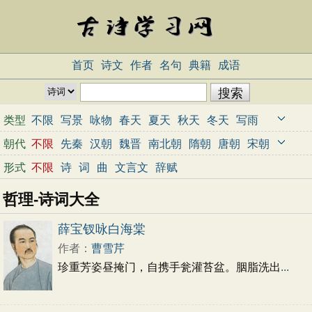
首页
诗文
作者
名句
典籍
成语
类型
不限
写景
咏物
春天
夏天
秋天
冬天
写雨
写雪
写风
写花
梅花
荷花
菊花
柳树
月亮
朝代
不限
先秦
汉朝
魏晋
南北朝
隋朝
唐朝
宋朝
山水
写山
写水
长江
黄河
儿童
写鸟
写马
元朝
明朝
清朝
近代
当代
形式
不限
诗
词
曲
文言文
辞赋
田园
边塞
地名
抒情
爱国
离别
送别
思乡
哲理-诗词大全
思念
爱情
励志
哲理
闺怨
悼亡
写人
老师
母亲
友情
战争
读书
惜时
婉约
豪放
诗经
薛宝钗咏白海棠
民谣
节日
春节
元宵节
寒食节
清明节
作者：
曹雪芹
端午节
七夕节
中秋节
重阳节
忧国忧民
珍重芳姿昼掩门，自携手瓮灌苔盆。胭脂洗出
...
咏史怀古
宋词精选
小学古诗
初中古诗
高中古诗
古文观止
辞赋精选
小学文言文