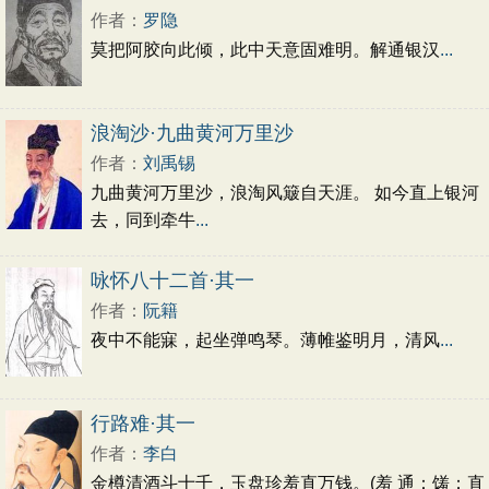
初中文言文
高中文言文
古诗十九首
作者：
罗隐
唐诗三百首
古诗三百首
宋词三百首
莫把阿胶向此倾，此中天意固难明。解通银汉
...
浪淘沙·九曲黄河万里沙
作者：
刘禹锡
九曲黄河万里沙，浪淘风簸自天涯。 如今直上银河
去，同到牵牛
...
咏怀八十二首·其一
作者：
阮籍
夜中不能寐，起坐弹鸣琴。薄帷鉴明月，清风
...
行路难·其一
作者：
李白
金樽清酒斗十千，玉盘珍羞直万钱。(羞 通：馐；直