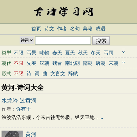
首页
诗文
作者
名句
典籍
成语
类型
不限
写景
咏物
春天
夏天
秋天
冬天
写雨
写雪
写风
写花
梅花
荷花
菊花
柳树
月亮
朝代
不限
先秦
汉朝
魏晋
南北朝
隋朝
唐朝
宋朝
山水
写山
写水
长江
黄河
儿童
写鸟
写马
元朝
明朝
清朝
近代
当代
形式
不限
诗
词
曲
文言文
辞赋
田园
边塞
地名
抒情
爱国
离别
送别
思乡
黄河-诗词大全
思念
爱情
励志
哲理
闺怨
悼亡
写人
老师
母亲
友情
战争
读书
惜时
婉约
豪放
诗经
水龙吟·过黄河
民谣
节日
春节
元宵节
寒食节
清明节
作者：
许有壬
端午节
七夕节
中秋节
重阳节
忧国忧民
浊波浩浩东倾，今来古往无终极。经天亘地，
...
咏史怀古
宋词精选
小学古诗
初中古诗
高中古诗
古文观止
辞赋精选
小学文言文
黄河