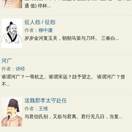
通 值) 停杯
...
征人怨 / 征怨
作者：
柳中庸
岁岁金河复玉关，朝朝马策与刀环。 三春白
...
河广
作者：
诗经
谁谓河广？一苇杭之。谁谓宋远？跂予望之。 谁谓河广？曾
不
...
送魏郡李太守赴任
作者：
王维
与君伯氏别，又欲与君离。君行无几日，当复
...