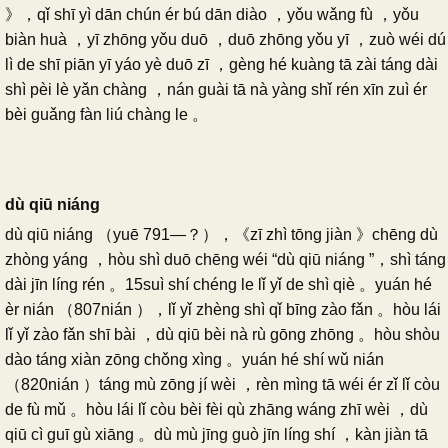
》，qǐ shī yì dān chún ér bú dān diào ，yǒu wǎng fù ，yǒu
biàn huà ，yī zhōng yǒu duō ，duō zhōng yǒu yī ，zuò wéi dú
lì de shī piān yī yáo yè duō zī ，gèng hé kuàng tā zài táng dài
shì pèi lè yǎn chàng ，nán guài tā nà yàng shǐ rén xīn zuì ér
bèi guǎng fàn liú chàng le 。
dù qiū niáng
dù qiū niáng （yuē 791—？），《zī zhì tōng jiàn 》chēng dù
zhòng yáng ，hòu shì duō chēng wéi “dù qiū niáng ”，shì táng
dài jīn líng rén 。15suì shí chéng le lǐ yǐ de shì qiè 。yuán hé
èr nián （807nián ），lǐ yǐ zhèng shì qǐ bīng zào fǎn 。hòu lái
lǐ yǐ zào fǎn shī bài ，dù qiū bèi nà rù gōng zhōng 。hòu shòu
dào táng xiàn zōng chǒng xìng 。yuán hé shí wǔ nián
（820nián ）táng mù zōng jí wèi ，rèn mìng tā wéi ér zǐ lǐ còu
de fù mǔ 。hòu lái lǐ còu bèi fèi qù zhāng wáng zhī wèi ，dù
qiū cì guī gù xiāng 。dù mù jīng guò jīn líng shí ，kàn jiàn tā