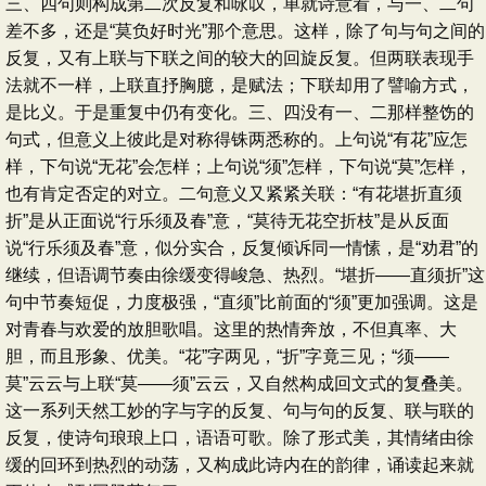
三、四句则构成第二次反复和咏叹，单就诗意看，与一、二句
差不多，还是“莫负好时光”那个意思。这样，除了句与句之间的
反复，又有上联与下联之间的较大的回旋反复。但两联表现手
法就不一样，上联直抒胸臆，是赋法；下联却用了譬喻方式，
是比义。于是重复中仍有变化。三、四没有一、二那样整饬的
句式，但意义上彼此是对称得铢两悉称的。上句说“有花”应怎
样，下句说“无花”会怎样；上句说“须”怎样，下句说“莫”怎样，
也有肯定否定的对立。二句意义又紧紧关联：“有花堪折直须
折”是从正面说“行乐须及春”意，“莫待无花空折枝”是从反面
说“行乐须及春”意，似分实合，反复倾诉同一情愫，是“劝君”的
继续，但语调节奏由徐缓变得峻急、热烈。“堪折——直须折”这
句中节奏短促，力度极强，“直须”比前面的“须”更加强调。这是
对青春与欢爱的放胆歌唱。这里的热情奔放，不但真率、大
胆，而且形象、优美。“花”字两见，“折”字竟三见；“须——
莫”云云与上联“莫——须”云云，又自然构成回文式的复叠美。
这一系列天然工妙的字与字的反复、句与句的反复、联与联的
反复，使诗句琅琅上口，语语可歌。除了形式美，其情绪由徐
缓的回环到热烈的动荡，又构成此诗内在的韵律，诵读起来就