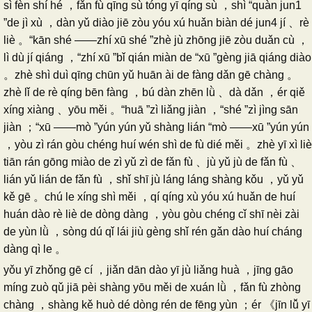
sì fèn shí hé ，fǎn fù qīng sù tóng yī qíng sù ，shì “quàn jun1
”de jì xù ，dàn yǔ diào jiē zòu yóu xú huǎn biàn dé jun4 jí 、rè
liè 。“kān shé ——zhí xū shé ”zhè jù zhōng jiē zòu duǎn cù ，
lì dù jí qiáng ，“zhí xū ”bǐ qián miàn de “xū ”gèng jiā qiáng diào
。zhè shì duì qīng chūn yǔ huān ài de fàng dǎn gē chàng 。
zhè lǐ de rè qíng bēn fàng ，bú dàn zhēn lǜ 、dà dǎn ，ér qiě
xíng xiàng 、yōu měi 。“huā ”zì liǎng jiàn ，“shé ”zì jìng sān
jiàn ；“xū ——mò ”yún yún yǔ shàng lián “mò ——xū ”yún yún
，yòu zì rán gòu chéng huí wén shì de fù dié měi 。zhè yī xì liè
tiān rán gōng miào de zì yǔ zì de fǎn fù 、jù yǔ jù de fǎn fù 、
lián yǔ lián de fǎn fù ，shǐ shī jù láng láng shàng kǒu ，yǔ yǔ
kě gē 。chú le xíng shì měi ，qí qíng xù yóu xú huǎn de huí
huán dào rè liè de dòng dàng ，yòu gòu chéng cǐ shī nèi zài
de yùn lǜ ，sòng dú qǐ lái jiù gèng shǐ rén gǎn dào huí cháng
dàng qì le 。
yǒu yī zhǒng gē cí ，jiǎn dān dào yī jù liǎng huà ，jīng gāo
míng zuò qǔ jiā pèi shàng yōu měi de xuán lǜ ，fǎn fù zhòng
chàng ，shàng kě huò dé dòng rén de fēng yùn ；ér 《jīn lǚ yī