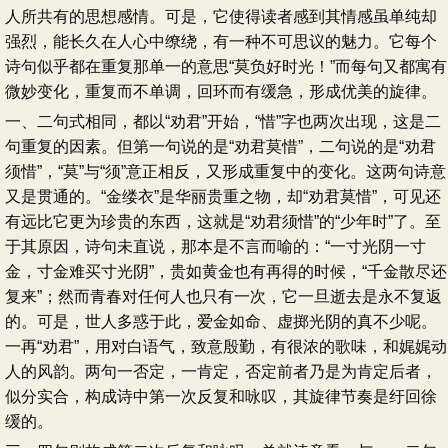
人所共有的思想感情。可是，它使得读者感到其情感虽单纯却
强烈，能长久在人心中缭绕，有一种不可思议的魅力。它每个
诗句似乎都在重复那单一的意思“莫负好时光！”而每句又都寓有
微妙变化，重复而不单调，回环而有缓急，形成优美的旋律。
一、二句式相同，都以“劝君”开始，“惜”字也两次出现，这是二
句重复的因素。但第一句说的是“劝君莫惜”，二句说的是“劝君
须惜”，“莫”与“须”意正相反，又形成重复中的变化。这两句诗意
又是贯通的。“金缕衣”是华丽贵重之物，却“劝君莫惜”，可见还
有远比它更为珍贵的东西，这就是“劝君须惜”的“少年时”了。至
于其原因，诗句未直说，那本是不言而喻的：“一寸光阴一寸
金，寸金难买寸光阴”，贵如黄金也有再得的时候，“千金散尽还
复来”；然而青春对任何人也只有一次，它一旦逝去是永不复返
的。可是，世人多惑于此，爱金如命、虚掷光阴的真不少呢。
一再“劝君”，用对白语气，致意殷勤，有很浓的歌味，和娓娓动
人的风韵。两句一否定，一肯定，否定前者乃是为肯定后者，
似分实合，构成诗中第一次反复和咏叹，其旋律节奏是纡回徐
缓的。