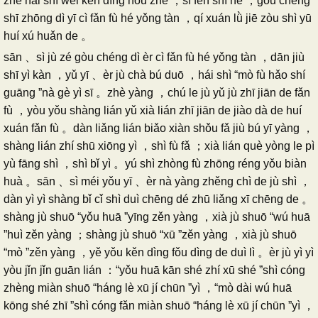
zhě nǎi shì wéi kěn dìng hòu zhě ，sì fèn shí hé ，gòu chéng
shī zhōng dì yī cì fǎn fù hé yǒng tàn ，qí xuán lǜ jiē zòu shì yū
huí xú huǎn de 。
sān 、sì jù zé gòu chéng dì èr cì fǎn fù hé yǒng tàn ，dān jiù
shī yì kàn ，yǔ yī 、èr jù chà bú duō ，hái shì “mò fù hǎo shí
guāng ”nà gè yì sī 。zhè yàng ，chú le jù yǔ jù zhī jiān de fǎn
fù ，yòu yǒu shàng lián yǔ xià lián zhī jiān de jiào dà de huí
xuán fǎn fù 。dàn liǎng lián biǎo xiàn shǒu fǎ jiù bú yī yàng ，
shàng lián zhí shū xiōng yì ，shì fù fǎ ；xià lián què yòng le pì
yù fāng shì ，shì bǐ yì 。yú shì zhòng fù zhōng réng yǒu biàn
huà 。sān 、sì méi yǒu yī 、èr nà yàng zhěng chì de jù shì ，
dàn yì yì shàng bǐ cǐ shì duì chēng dé zhū liǎng xī chēng de 。
shàng jù shuō “yǒu huā ”yīng zěn yàng ，xià jù shuō “wú huā
”huì zěn yàng ；shàng jù shuō “xū ”zěn yàng ，xià jù shuō
“mò ”zěn yàng ，yě yǒu kěn dìng fǒu dìng de duì lì 。èr jù yì yì
yòu jǐn jǐn guān lián ：“yǒu huā kān shé zhí xū shé ”shì cóng
zhèng miàn shuō “háng lè xū jí chūn ”yì ，“mò dài wú huā
kōng shé zhī ”shì cóng fǎn miàn shuō “háng lè xū jí chūn ”yì ，