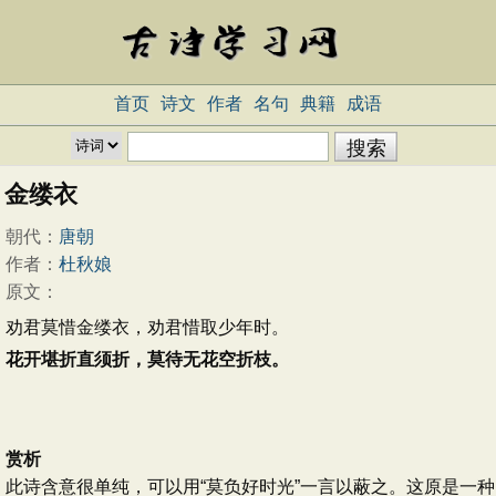
首页
诗文
作者
名句
典籍
成语
金缕衣
朝代：
唐朝
作者：
杜秋娘
原文：
劝君莫惜金缕衣，劝君惜取少年时。
花开堪折直须折，莫待无花空折枝。
赏析
此诗含意很单纯，可以用“莫负好时光”一言以蔽之。这原是一种