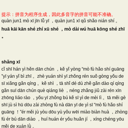
提示：拼音为程序生成，因此多音字的拼音可能不准确。
quàn jun1 mò xī jīn lǚ yī ，quàn jun1 xī qǔ shǎo nián shí 。
huā kāi kān shé zhí xū shé ，mò dài wú huā kōng shé zhī
。
shǎng xī
cǐ shī hán yì hěn dān chún ，kě yǐ yòng “mò fù hǎo shí guāng
”yī yán yǐ bì zhī 。zhè yuán shì yī zhǒng rén suǒ gòng yǒu de
sī xiǎng gǎn qíng 。kě shì ，tā shǐ dé dú zhě gǎn dào qí qíng
gǎn suī dān chún què qiáng liè ，néng zhǎng jiǔ zài rén xīn
zhōng liáo rào ，yǒu yī zhǒng bú kě sī yì de mèi lì 。tā měi gè
shī jù sì hū dōu zài zhòng fù nà dān yī de yì sī “mò fù hǎo shí
guāng ！”ér měi jù yòu dōu yù yǒu wēi miào biàn huà ，zhòng
fù ér bú dān diào ，huí huán ér yǒu huǎn jí ，xíng chéng yōu
měi de xuán lǜ 。