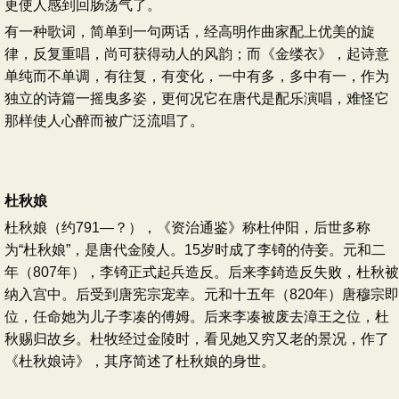
更使人感到回肠荡气了。
有一种歌词，简单到一句两话，经高明作曲家配上优美的旋
律，反复重唱，尚可获得动人的风韵；而《金缕衣》，起诗意
单纯而不单调，有往复，有变化，一中有多，多中有一，作为
独立的诗篇一摇曳多姿，更何况它在唐代是配乐演唱，难怪它
那样使人心醉而被广泛流唱了。
杜秋娘
杜秋娘（约791—？），《资治通鉴》称杜仲阳，后世多称
为“杜秋娘”，是唐代金陵人。15岁时成了李锜的侍妾。元和二
年（807年），李锜正式起兵造反。后来李錡造反失败，杜秋被
纳入宫中。后受到唐宪宗宠幸。元和十五年（820年）唐穆宗即
位，任命她为儿子李凑的傅姆。后来李凑被废去漳王之位，杜
秋赐归故乡。杜牧经过金陵时，看见她又穷又老的景况，作了
《杜秋娘诗》，其序简述了杜秋娘的身世。