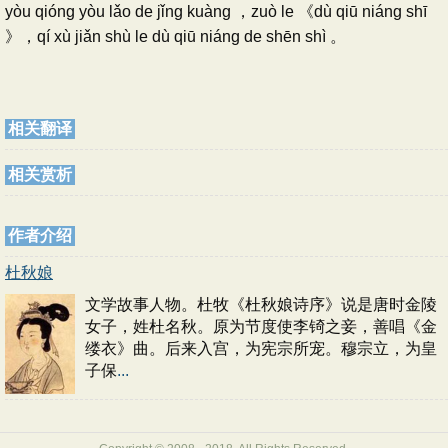
yòu qióng yòu lǎo de jǐng kuàng ，zuò le 《dù qiū niáng shī
》，qí xù jiǎn shù le dù qiū niáng de shēn shì 。
相关翻译
相关赏析
作者介绍
杜秋娘
文学故事人物。杜牧《杜秋娘诗序》说是唐时金陵
女子，姓杜名秋。原为节度使李锜之妾，善唱《金
缕衣》曲。后来入宫，为宪宗所宠。穆宗立，为皇
子保
...