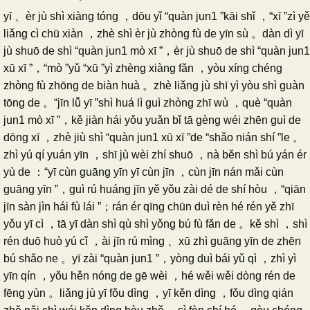
yī 、èr jù shì xiàng tóng ，dōu yǐ “quàn jun1 ”kāi shǐ ，“xī ”zì yě
liǎng cì chū xiàn ，zhè shì èr jù zhòng fù de yīn sù 。dàn dì yī
jù shuō de shì “quàn jun1 mò xī ”，èr jù shuō de shì “quàn jun1
xū xī ”，“mò ”yǔ “xū ”yì zhèng xiàng fǎn ，yòu xíng chéng
zhòng fù zhōng de biàn huà 。zhè liǎng jù shī yì yòu shì guàn
tōng de 。“jīn lǚ yī ”shì huá lì guì zhòng zhī wù ，què “quàn
jun1 mò xī ”，kě jiàn hái yǒu yuǎn bǐ tā gèng wéi zhēn guì de
dōng xī ，zhè jiù shì “quàn jun1 xū xī ”de “shǎo nián shí ”le 。
zhì yú qí yuán yīn ，shī jù wèi zhí shuō ，nà běn shì bú yán ér
yù de ：“yī cùn guāng yīn yī cùn jīn ，cùn jīn nán mǎi cùn
guāng yīn ”，guì rú huáng jīn yě yǒu zài dé de shí hòu ，“qiān
jīn sàn jìn hái fù lái ”；rán ér qīng chūn duì rèn hé rén yě zhī
yǒu yī cì ，tā yī dàn shì qù shì yǒng bú fù fǎn de 。kě shì ，shì
rén duō huò yú cǐ ，ài jīn rú mìng 、xū zhì guāng yīn de zhēn
bú shǎo ne 。yī zài “quàn jun1 ”，yòng duì bái yǔ qì ，zhì yì
yīn qín ，yǒu hěn nóng de gē wèi ，hé wěi wěi dòng rén de
fēng yùn 。liǎng jù yī fǒu dìng ，yī kěn dìng ，fǒu dìng qián