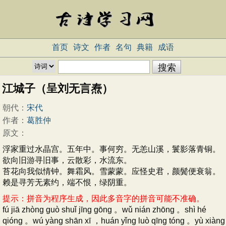
首页
诗文
作者
名句
典籍
成语
江城子（呈刘无言焘）
朝代：
宋代
作者：
葛胜仲
原文：
浮家重过水晶宫。五年中。事何穷。无恙山溪，鬟影落青铜。
欲向旧游寻旧事，云散彩，水流东。
苔花向我似情钟。舞霜风。雪蒙蒙。应怪史君，颜鬓便衰翁。
赖是寻芳无素约，端不恨，绿阴重。
提示：拼音为程序生成，因此多音字的拼音可能不准确。
fú jiā zhòng guò shuǐ jīng gōng 。wǔ nián zhōng 。shì hé
qióng 。wú yàng shān xī ，huán yǐng luò qīng tóng 。yù xiàng