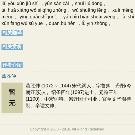
jiù yóu xún jiù shì ，yún sàn cǎi ，shuǐ liú dōng 。
tái huā xiàng wǒ sì qíng zhōng 。wǔ shuāng fēng 。xuě méng
méng 。yīng guài shǐ jun1 ，yán bìn biàn shuāi wēng 。lài shì
xún fāng wú sù yuē ，duān bú hèn ，lǜ yīn zhòng 。
相关翻译
相关赏析
作者介绍
葛胜仲
葛胜仲 (1072～1144) 宋代词人，字鲁卿，丹阳(今
属江苏)人。绍圣四年(1097)进士。元符三年
(1100)，中宏词科。累迁国子司业，官至文华阁待
制。卒谥文康。
...
Copyright © 2008 - 2018, All Rights Reserved.