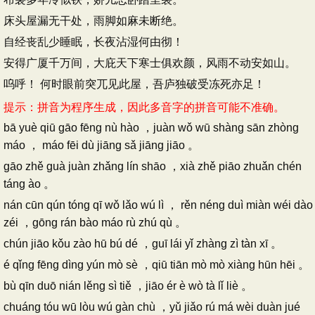
床头屋漏无干处，雨脚如麻未断绝。
自经丧乱少睡眠，长夜沾湿何由彻！
安得广厦千万间，大庇天下寒士俱欢颜，风雨不动安如山。
呜呼！ 何时眼前突兀见此屋，吾庐独破受冻死亦足！
提示：拼音为程序生成，因此多音字的拼音可能不准确。
bā yuè qiū gāo fēng nù hào ，juàn wǒ wū shàng sān zhòng
máo ， máo fēi dù jiāng sǎ jiāng jiāo 。
gāo zhě guà juàn zhǎng lín shāo ，xià zhě piāo zhuǎn chén
táng ào 。
nán cūn qún tóng qī wǒ lǎo wú lì ， rěn néng duì miàn wéi dào
zéi ，gōng rán bào máo rù zhú qù 。
chún jiāo kǒu zào hū bú dé ，guī lái yǐ zhàng zì tàn xī 。
é qǐng fēng dìng yún mò sè ，qiū tiān mò mò xiàng hūn hēi 。
bù qīn duō nián lěng sì tiě ，jiāo ér è wò tà lǐ liè 。
chuáng tóu wū lòu wú gàn chù ，yǔ jiǎo rú má wèi duàn jué