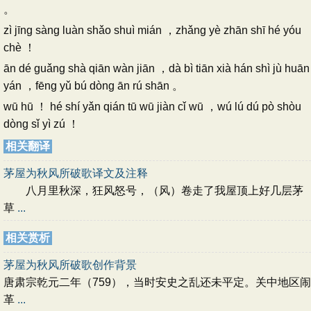
。
zì jīng sàng luàn shǎo shuì mián ，zhǎng yè zhān shī hé yóu
chè ！
ān dé guǎng shà qiān wàn jiān ，dà bì tiān xià hán shì jù huān
yán ，fēng yǔ bú dòng ān rú shān 。
wū hū ！ hé shí yǎn qián tū wū jiàn cǐ wū ，wú lú dú pò shòu
dòng sǐ yì zú ！
相关翻译
茅屋为秋风所破歌译文及注释
八月里秋深，狂风怒号，（风）卷走了我屋顶上好几层茅
草
...
相关赏析
茅屋为秋风所破歌创作背景
唐肃宗乾元二年（759），当时安史之乱还未平定。关中地区闹
革
...