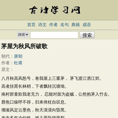
首页
诗文
作者
名句
典籍
成语
茅屋为秋风所破歌
朝代：
唐朝
作者：
杜甫
原文：
八月秋高风怒号，卷我屋上三重茅， 茅飞渡江洒江郊。
高者挂罥长林梢，下者飘转沉塘坳。
南村群童欺我老无力， 忍能对面为盗贼，公然抱茅入竹去。
唇焦口燥呼不得，归来倚杖自叹息。
俄顷风定云墨色，秋天漠漠向昏黑。
布衾多年冷似铁，娇儿恶卧踏里裂。