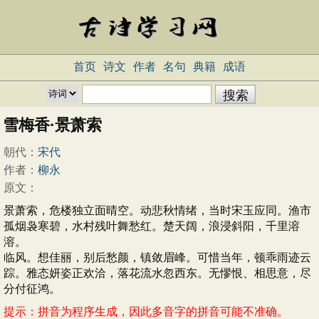
首页
诗文
作者
名句
典籍
成语
雪梅香·景萧索
朝代：
宋代
作者：
柳永
原文：
景萧索，危楼独立面晴空。动悲秋情绪，当时宋玉应同。渔市
孤烟袅寒碧，水村残叶舞愁红。楚天阔，浪浸斜阳，千里溶
溶。
临风。想佳丽，别后愁颜，镇敛眉峰。可惜当年，顿乖雨迹云
踪。雅态妍姿正欢洽，落花流水忽西东。无憀恨、相思意，尽
分付征鸿。
提示：拼音为程序生成，因此多音字的拼音可能不准确。