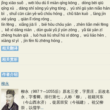
jǐng xiāo suǒ ，wēi lóu dú lì miàn qíng kōng 。dòng bēi qiū
qíng xù ，dāng shí sòng yù yīng tóng 。yú shì gū yān niǎo hán
bì ，shuǐ cūn cán yè wǔ chóu hóng 。chǔ tiān kuò ，làng jìn
xié yáng ，qiān lǐ róng róng 。
lín fēng 。xiǎng jiā lì ，bié hòu chóu yán ，zhèn liǎn méi fēng
。kě xī dāng nián ，dùn guāi yǔ jì yún zōng 。yǎ tài yán zī
zhèng huān qià ，luò huā liú shuǐ hū xī dōng 。wú liáo hèn 、
xiàng sī yì ，jìn fèn fù zhēng hóng 。
相关翻译
相关赏析
作者介绍
柳永
柳永（987？─1055后）原名三变，字景庄，后改名
永，字耆卿。排行第七，人称「柳」，祖籍河东
（今山西永济），徙居崇安（今福建）。祖父柳
崇，以儒学
...