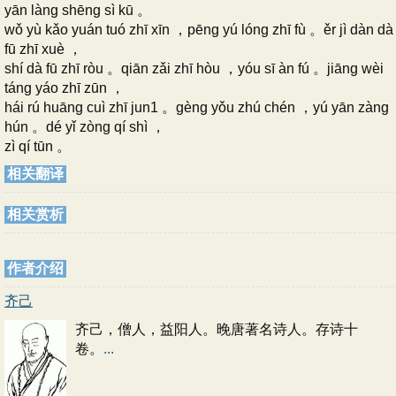
yān làng shēng sì kū 。
wǒ yù kǎo yuán tuó zhī xīn ，pēng yú lóng zhī fù 。ěr jì dàn dà
fū zhī xuè ，
shí dà fū zhī ròu 。qiān zǎi zhī hòu ，yóu sī àn fú 。jiāng wèi
táng yáo zhī zūn ，
hái rú huāng cuì zhī jun1 。gèng yǒu zhú chén ，yú yān zàng
hún 。dé yǐ zòng qí shì ，
zì qí tūn 。
相关翻译
相关赏析
作者介绍
齐己
齐己，僧人，益阳人。晚唐著名诗人。存诗十
卷。
...