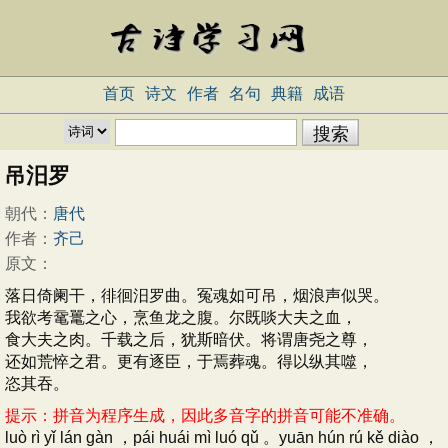
首页
诗文
作者
名句
典籍
成语
吊汨罗
朝代：
唐代
作者：
齐己
原文：
落日倚阑干，徘徊汨罗曲。冤魂如可吊，烟浪声似哭。
我欲考鼋鼍之心，烹鱼龙之腹。尔既啖大夫之血，
食大夫之肉。千载之后，犹斯暗伏。将谓唐尧之尊，
还如荒悴之君。更有逐臣，于焉葬魂。得以纵其噬，
恣其吞。
提示：拼音为程序生成，因此多音字的拼音可能不准确。
luò rì yǐ lán gàn ，pái huái mì luó qǔ 。yuān hún rú kě diào ，