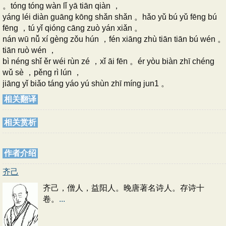
。tóng tóng wàn lǐ yā tiān qiàn ，
yáng léi diàn guāng kōng shǎn shǎn 。hǎo yǔ bú yǔ fēng bú
fēng ，tú yǐ qióng cāng zuò yán xiǎn 。
nán wū nǚ xí gèng zǒu hún ，fén xiāng zhù tiān tiān bú wén 。
tiān ruò wén ，
bì néng shǐ ěr wéi rùn zé ，xǐ āi fēn 。ér yòu biàn zhī chéng
wǔ sè ，pěng rì lún ，
jiāng yǐ biǎo táng yáo yú shùn zhī míng jun1 。
相关翻译
相关赏析
作者介绍
齐己
齐己，僧人，益阳人。晚唐著名诗人。存诗十
卷。
...