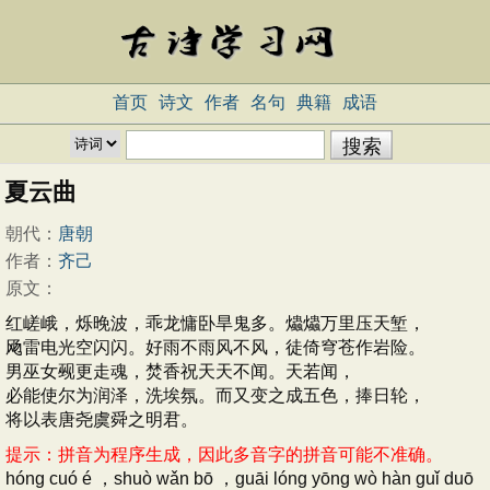
首页
诗文
作者
名句
典籍
成语
夏云曲
朝代：
唐朝
作者：
齐己
原文：
红嵯峨，烁晚波，乖龙慵卧旱鬼多。爞爞万里压天堑，
飏雷电光空闪闪。好雨不雨风不风，徒倚穹苍作岩险。
男巫女觋更走魂，焚香祝天天不闻。天若闻，
必能使尔为润泽，洗埃氛。而又变之成五色，捧日轮，
将以表唐尧虞舜之明君。
提示：拼音为程序生成，因此多音字的拼音可能不准确。
hóng cuó é ，shuò wǎn bō ，guāi lóng yōng wò hàn guǐ duō