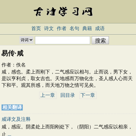
首页
诗文
作者
名句
典籍
成语
易传·咸
作者：
佚名
咸，感也。柔上而刚下，二气感应以相与。止而说，男下女，
是以亨利贞，取女吉也。天地感而万物化生，圣人感人心而天
下和平。观其所感，而天地万物之情可见矣。
上一章
回目录
下一章
相关翻译
咸译文及注释
咸，感应。阴柔处上而阳刚处下，（阴阳）二气感应以相亲，
止
...