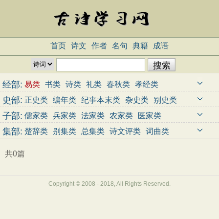
首页
诗文
作者
名句
典籍
成语
经部:
易类
书类
诗类
礼类
春秋类
孝经类
五经总义类
四书类
乐类
小学类
史部:
正史类
编年类
纪事本末类
杂史类
别史类
诏令奏议类
传记类
史钞类
载记类
时令类
子部:
儒家类
兵家类
法家类
农家类
医家类
地理类
职官类
政书类
目录类
史评类
天文算法类
术数类
艺术类
谱录类
杂家类
集部:
楚辞类
别集类
总集类
诗文评类
词曲类
类书类
小说家类
释家类
道家类
共0篇
Copyright © 2008 - 2018, All Rights Reserved.