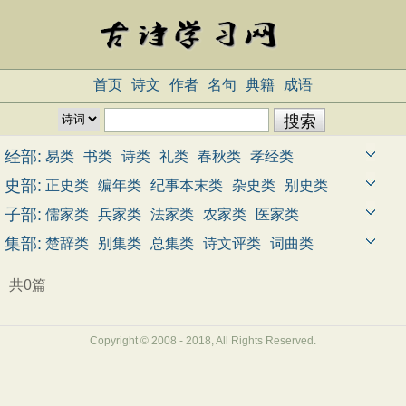
首页
诗文
作者
名句
典籍
成语
经部:
易类
书类
诗类
礼类
春秋类
孝经类
五经总义类
四书类
乐类
小学类
史部:
正史类
编年类
纪事本末类
杂史类
别史类
诏令奏议类
传记类
史钞类
载记类
时令类
子部:
儒家类
兵家类
法家类
农家类
医家类
地理类
职官类
政书类
目录类
史评类
天文算法类
术数类
艺术类
谱录类
杂家类
集部:
楚辞类
别集类
总集类
诗文评类
词曲类
类书类
小说家类
释家类
道家类
共0篇
Copyright © 2008 - 2018, All Rights Reserved.