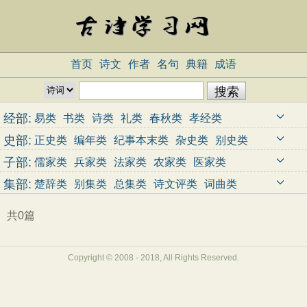
首页
诗文
作者
名句
典籍
成语
经部:
易类
书类
诗类
礼类
春秋类
孝经类
五经总义类
四书类
乐类
小学类
史部:
正史类
编年类
纪事本末类
杂史类
别史类
诏令奏议类
传记类
史钞类
载记类
时令类
子部:
儒家类
兵家类
法家类
农家类
医家类
地理类
职官类
政书类
目录类
史评类
天文算法类
术数类
艺术类
谱录类
杂家类
集部:
楚辞类
别集类
总集类
诗文评类
词曲类
类书类
小说家类
释家类
道家类
共0篇
Copyright © 2008 - 2018, All Rights Reserved.