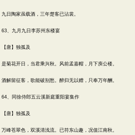
九日陶家虽载酒，三年楚客已沾裳。
63、九月九日李苏州东楼宴
【唐】独孤及
是菊花开日，当君乘兴秋。风前孟嘉帽，月下庾公楼。
酒解留征客，歌能破别愁。醉归无以赠，只奉万年酬。
64、同徐侍郎五云溪新庭重阳宴集作
【唐】独孤及
万峰苍翠色，双溪清浅流。已符东山趣，况值江南秋。