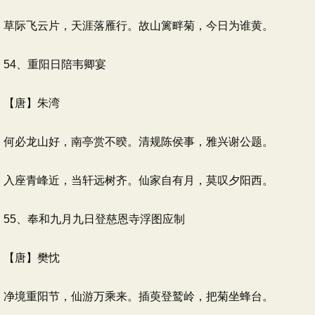
草际飞云片，天涯落雁行。故山篱畔菊，今日为谁黄。
54、重阳日陪韦卿宴
【唐】朱湾
何必龙山好，南亭赏不暌。清规陈侯事，雅兴谢公题。
入座青峰近，当轩远树齐。仙家自有月，莫叹夕阳西。
55、奉和九月九日登慈恩寺浮图应制
【唐】樊忱
净境重阳节，仙游万乘来。插萸登鹫岭，把菊坐蜂台。