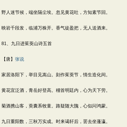
野人迷节候，端坐隔尘埃。忽见黄花吐，方知素节回。
映岩千段发，临浦万株开。香气徒盈把，无人送酒来。
81、九日进茱萸山诗五首
【唐】
张说
家居洛阳下，举目见嵩山。刻作茱萸节，情生造化间。
黄花宜泛酒，青岳好登高。稽首明廷内，心为天下劳。
菊酒携山客，萸囊系牧童。路疑随大隗，心似问鸿蒙。
九日重阳数，三秋万实成。时来谒轩后，罢去坐蓬瀛。