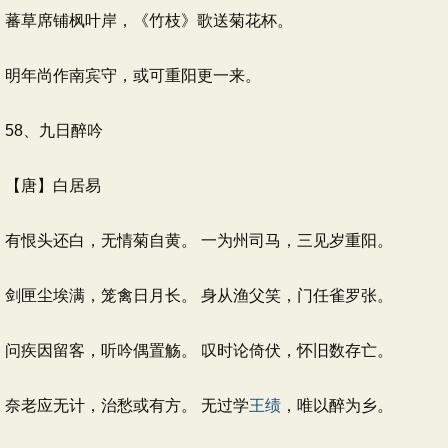
蕃草席铺枫叶岸，《竹枝》歌送菊花杯。
明年尚作南宾守，或可重阳更一来。
58、九日醉吟
【唐】白居易
有恨头还白，无情菊自黄。 一为州司马，三见岁重阳。
剑匣尘埃满，笼禽日月长。 身从渔父笑，门任雀罗张。
问疾因留客，听吟偶置觞。 叹时论倚伏，怀旧数存亡。
奈老应无计，治愁或有方。 无过学
王绩
，唯以醉为乡。