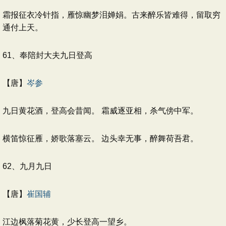
霜报征衣冷针指，雁惊幽梦泪婵娟。古来醉乐皆难得，留取穷
通付上天。
61、奉陪封大夫九日登高
【唐】
岑参
九日黄花酒，登高会昔闻。 霜威逐亚相，杀气傍中军。
横笛惊征雁，娇歌落塞云。 边头幸无事，醉舞荷吾君。
62、九月九日
【唐】
崔国辅
江边枫落菊花黄，少长登高一望乡。