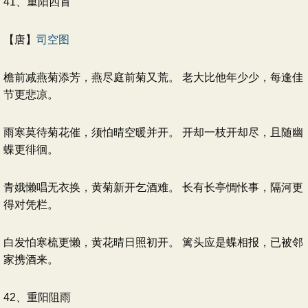
41、重阳四首
【唐】
司空图
檐前减燕菊添芳，燕尽庭前菊又荒。 老大比他年少少，每逢佳
节更悲凉。
雨寒莫待菊花催，须怕晴空暖并开。 开却一枝开却尽，且随幽
蝶更徘徊。
青娥懒唱无衣换，黄菊新开乞酒难。 长有长亭惆怅事，隔河更
得对凭栏。
白发怕寒梳更懒，黄花晴日照初开。 篱头应是蝶相报，已被邻
家携酒来。
42、重阳阻雨