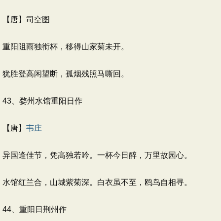
【唐】司空图
重阳阻雨独衔杯，移得山家菊未开。
犹胜登高闲望断，孤烟残照马嘶回。
43、婺州水馆重阳日作
【唐】
韦庄
异国逢佳节，凭高独若吟。一杯今日醉，万里故园心。
水馆红兰合，山城紫菊深。白衣虽不至，鸥鸟自相寻。
44、重阳日荆州作