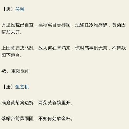
【唐】
吴融
万里投荒已自哀，高秋寓目更徘徊。浊醪任冷难辞醉，黄菊因
暄却未开。
上国莫归戎马乱，故人何在塞鸿来。惊时感事俱无奈，不待残
阳下楚台。
45、重阳阻雨
【唐】
鱼玄机
满庭黄菊篱边拆，两朵芙蓉镜里开。
落帽台前风雨阻，不知何处醉金杯。