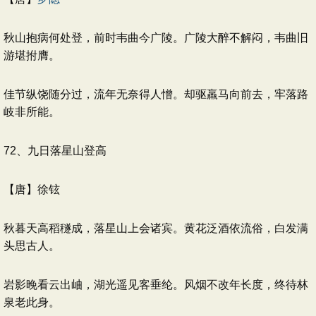
秋山抱病何处登，前时韦曲今广陵。广陵大醉不解闷，韦曲旧
游堪拊膺。
佳节纵饶随分过，流年无奈得人憎。却驱羸马向前去，牢落路
岐非所能。
72、九日落星山登高
【唐】徐铉
秋暮天高稻穟成，落星山上会诸宾。黄花泛酒依流俗，白发满
头思古人。
岩影晚看云出岫，湖光遥见客垂纶。风烟不改年长度，终待林
泉老此身。