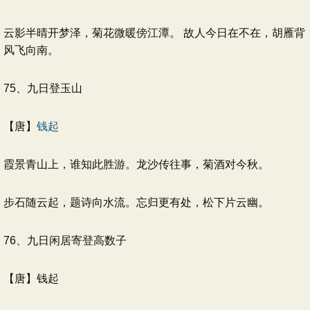
云影半晴开梦泽，菊花微暖傍江潭。 故人今日在不在，胡雁背
风飞向南。
75、九日登玉山
【唐】
钱起
霞景青山上，谁知此胜游。龙沙传往事，菊酒对今秋。
步石随云起，题诗向水流。忘归更有处，松下片云幽。
76、九日闲居寄登高数子
【唐】钱起