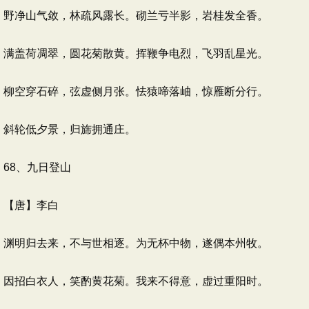
野净山气敛，林疏风露长。砌兰亏半影，岩桂发全香。
满盖荷凋翠，圆花菊散黄。挥鞭争电烈，飞羽乱星光。
柳空穿石碎，弦虚侧月张。怯猿啼落岫，惊雁断分行。
斜轮低夕景，归旆拥通庄。
68、九日登山
【唐】李白
渊明归去来，不与世相逐。为无杯中物，遂偶本州牧。
因招白衣人，笑酌黄花菊。我来不得意，虚过重阳时。