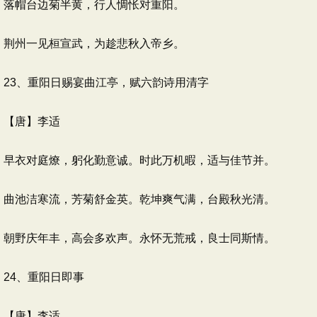
落帽台边菊半黄，行人惆怅对重阳。
荆州一见桓宣武，为趁悲秋入帝乡。
23、重阳日赐宴曲江亭，赋六韵诗用清字
【唐】李适
早衣对庭燎，躬化勤意诚。时此万机暇，适与佳节并。
曲池洁寒流，芳菊舒金英。乾坤爽气满，台殿秋光清。
朝野庆年丰，高会多欢声。永怀无荒戒，良士同斯情。
24、重阳日即事
【唐】李适