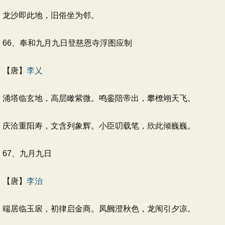
龙沙即此地，旧俗坐为邻。
66、奉和九月九日登慈恩寺浮图应制
【唐】
李乂
涌塔临玄地，高层瞰紫微。鸣銮陪帝出，攀橑翊天飞。
庆洽重阳寿，文含列象辉。小臣叨载笔，欣此倾巍巍。
67、九月九日
【唐】
李治
端居临玉扆，初律启金商。凤阙澄秋色，龙闱引夕凉。