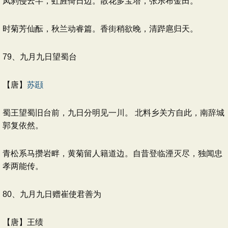
凤刹侵云半，虹旌倚日边。散花多宝塔，张乐布金田。
时菊芳仙酝，秋兰动睿篇。香街稍欲晚，清跸扈归天。
79、九月九日望蜀台
【唐】
苏颋
蜀王望蜀旧台前，九日分明见一川。 北料乡关方自此，南辞城
郭复依然。
青松系马攒岩畔，黄菊留人籍道边。自昔登临湮灭尽，独闻忠
孝两能传。
80、九月九日赠崔使君善为
【唐】王绩