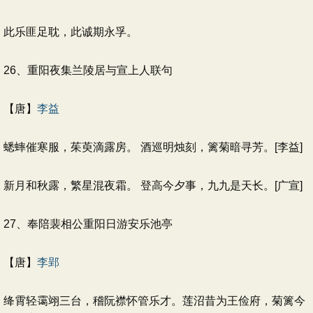
此乐匪足耽，此诚期永孚。
26、重阳夜集兰陵居与宣上人联句
【唐】
李益
蟋蟀催寒服，茱萸滴露房。 酒巡明烛刻，篱菊暗寻芳。[李益]
新月和秋露，繁星混夜霜。 登高今夕事，九九是天长。[广宣]
27、奉陪裴相公重阳日游安乐池亭
【唐】
李郢
绛霄轻霭翊三台，稽阮襟怀管乐才。莲沼昔为王俭府，菊篱今