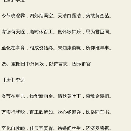
令节晓澄霁，四郊烟霭空。天清白露洁，菊散黄金丛。
寡德荷天贶，顺时休百工。岂怀歌钟乐，思为君臣同。
至化在亭育，相成资始终。未知康衢咏，所仰惟年丰。
25、重阳日中外同欢，以诗言志，因示群官
【唐】李适
炎节在重九，物华新雨余。清秋黄叶下，菊散金潭初。
万实行就稔，百工欣所如。欢心畅遐迩，殊俗同车书。
至化自敦睦，佳辰宜宴胥。锵锵间丝生，济济罗簪裾。