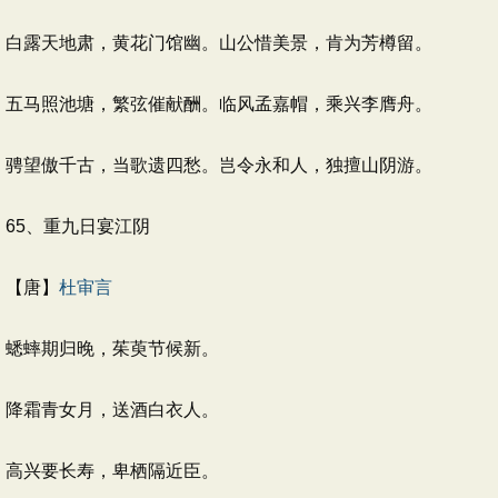
白露天地肃，黄花门馆幽。山公惜美景，肯为芳樽留。
五马照池塘，繁弦催献酬。临风孟嘉帽，乘兴李膺舟。
骋望傲千古，当歌遗四愁。岂令永和人，独擅山阴游。
65、重九日宴江阴
【唐】
杜审言
蟋蟀期归晚，茱萸节候新。
降霜青女月，送酒白衣人。
高兴要长寿，卑栖隔近臣。