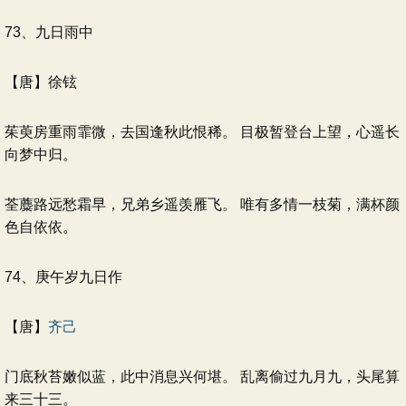
73、九日雨中
【唐】徐铉
茱萸房重雨霏微，去国逢秋此恨稀。 目极暂登台上望，心遥长
向梦中归。
荃蘪路远愁霜早，兄弟乡遥羡雁飞。 唯有多情一枝菊，满杯颜
色自依依。
74、庚午岁九日作
【唐】
齐己
门底秋苔嫩似蓝，此中消息兴何堪。 乱离偷过九月九，头尾算
来三十三。