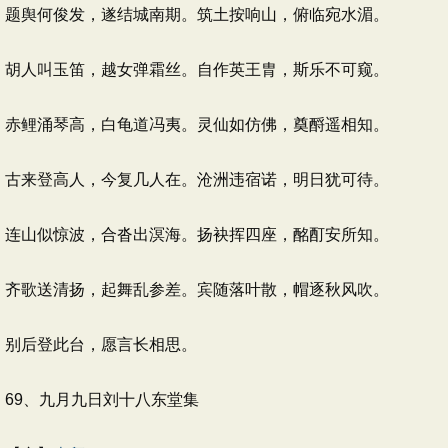
题舆何俊发，遂结城南期。筑土按响山，俯临宛水湄。
胡人叫玉笛，越女弹霜丝。自作英王胄，斯乐不可窥。
赤鲤涌琴高，白龟道冯夷。灵仙如仿佛，奠酹遥相知。
古来登高人，今复几人在。沧洲违宿诺，明日犹可待。
连山似惊波，合沓出溟海。扬袂挥四座，酩酊安所知。
齐歌送清扬，起舞乱参差。宾随落叶散，帽逐秋风吹。
别后登此台，愿言长相思。
69、九月九日刘十八东堂集