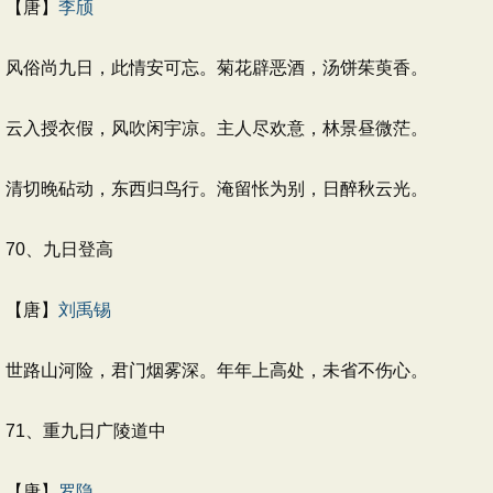
【唐】
李颀
风俗尚九日，此情安可忘。菊花辟恶酒，汤饼茱萸香。
云入授衣假，风吹闲宇凉。主人尽欢意，林景昼微茫。
清切晚砧动，东西归鸟行。淹留怅为别，日醉秋云光。
70、九日登高
【唐】
刘禹锡
世路山河险，君门烟雾深。年年上高处，未省不伤心。
71、重九日广陵道中
【唐】
罗隐