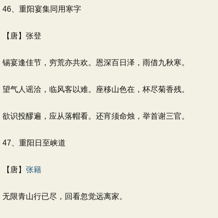
46、重阳宴集同用寒字
【唐】张登
锡宴逢佳节，穷荒亦共欢。恩深百日泽，雨借九秋寒。
望气人谣洽，临风客以难。座移山色在，杯尽菊香残。
欲识投醪遍，应从落帽看。还宵须命烛，举首谢三官。
47、重阳日至峡道
【唐】
张籍
无限青山行已尽，回看忽觉远离家。