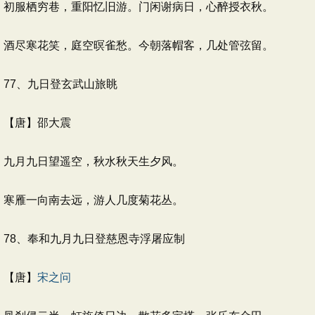
初服栖穷巷，重阳忆旧游。门闲谢病日，心醉授衣秋。
酒尽寒花笑，庭空暝雀愁。今朝落帽客，几处管弦留。
77、九日登玄武山旅眺
【唐】邵大震
九月九日望遥空，秋水秋天生夕风。
寒雁一向南去远，游人几度菊花丛。
78、奉和九月九日登慈恩寺浮屠应制
【唐】
宋之问