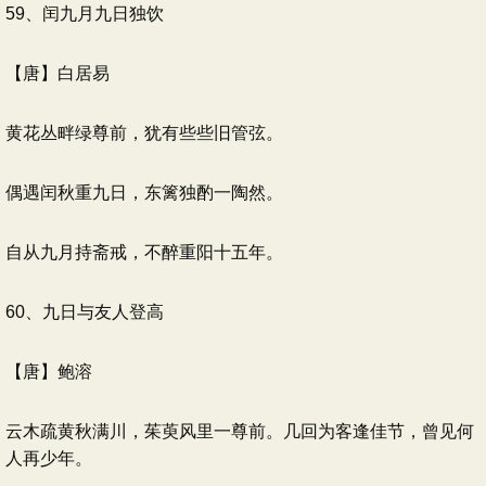
59、闰九月九日独饮
【唐】白居易
黄花丛畔绿尊前，犹有些些旧管弦。
偶遇闰秋重九日，东篱独酌一陶然。
自从九月持斋戒，不醉重阳十五年。
60、九日与友人登高
【唐】鲍溶
云木疏黄秋满川，茱萸风里一尊前。几回为客逢佳节，曾见何
人再少年。