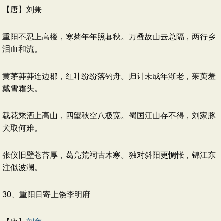
【唐】刘兼
重阳不忍上高楼，寒菊年年照暮秋。万叠故山云总隔，两行乡
泪血和流。
黄茅莽莽连边郡，红叶纷纷落钓舟。归计未成年渐老，茱萸羞
戴雪霜头。
载花乘酒上高山，四望秋空八极宽。蜀国江山存不得，刘家豚
犬取何难。
张仪旧壁苍苔厚，葛亮荒祠古木寒。独对斜阳更惆怅，锦江东
注似波澜。
30、重阳日寄上饶李明府