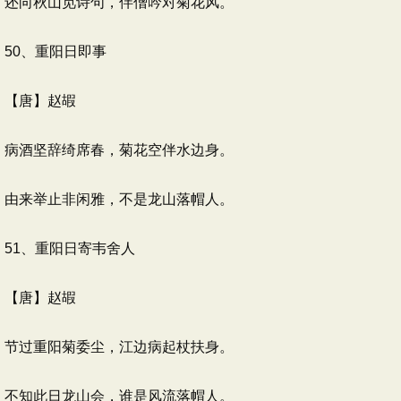
还向秋山觅诗句，伴僧吟对菊花风。
50、重阳日即事
【唐】赵嘏
病酒坚辞绮席春，菊花空伴水边身。
由来举止非闲雅，不是龙山落帽人。
51、重阳日寄韦舍人
【唐】赵嘏
节过重阳菊委尘，江边病起杖扶身。
不知此日龙山会，谁是风流落帽人。