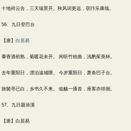
十地祥云合，三天瑞景开。秋风词更远，窃抃乐康哉。
56、九日登巴台
【唐】
白居易
黍香酒初熟，菊暖花未开。 闲听竹枝曲，浅酌茱萸杯。
去年重阳日，漂泊湓城隈。 今岁重阳日，萧条巴子台。
旅鬓寻已白，乡书久不来。 临觞一搔首，座客亦徘徊。
57、九日题涂溪
【唐】白居易