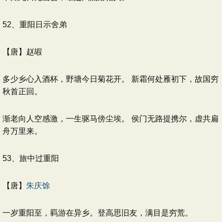
52、重阳日示舍弟
【唐】赵嘏
多少乡心入酒杯，野塘今日菊花开。 新霜何处雁初下，故国穷
秋首正回。
渐老向人空感激，一生驱马傍尘埃。 侯门无路提携尔，虚共扁
舟万里来。
53、旅中过重阳
【唐】
朱庆馀
一岁重阳至，羁游在异乡。登高思旧友，满目是穷荒。