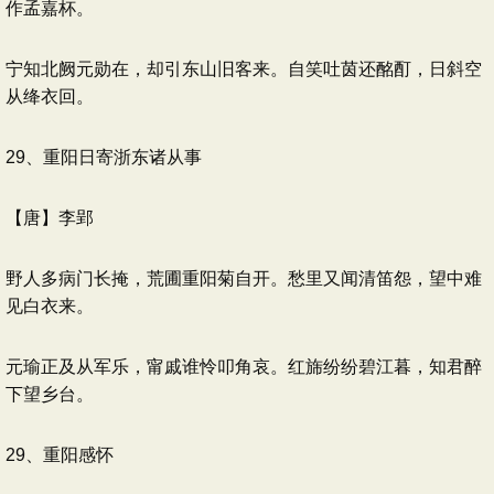
作孟嘉杯。
宁知北阙元勋在，却引东山旧客来。自笑吐茵还酩酊，日斜空
从绛衣回。
29、重阳日寄浙东诸从事
【唐】李郢
野人多病门长掩，荒圃重阳菊自开。愁里又闻清笛怨，望中难
见白衣来。
元瑜正及从军乐，甯戚谁怜叩角哀。红旆纷纷碧江暮，知君醉
下望乡台。
29、重阳感怀