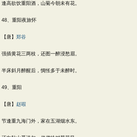
逢高欲饮重阳酒，山菊今朝未有花。
48、重阳夜旅怀
【唐】
郑谷
强插黄花三两枝，还图一醉浸愁眉。
半床斜月醉醒后，惆怅多于未醉时。
49、重阳
【唐】
赵嘏
节逢重九海门外，家在五湖烟水东。