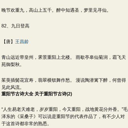
晚节欢重九，高山上五千。醉中知遇圣，梦里见寻仙。
82、九日登高
【唐】
王昌龄
青山远近带皇州，霁景重阳上北楼。 雨歇亭皋仙菊润，霜飞天
苑御梨秋。
茱萸插鬓花宜寿，翡翠横钗舞作愁。 漫说陶潜篱下醉，何曾得
见此风流。
重阳节古诗大全 关于重阳节古诗(2)
“人生易老天难老，岁岁重阳，今又重阳，战地黄花分外香。”毛
泽东的《采桑子》可以说是重阳节的代表作品了，有不少人对
于这首诗都非常的熟悉。