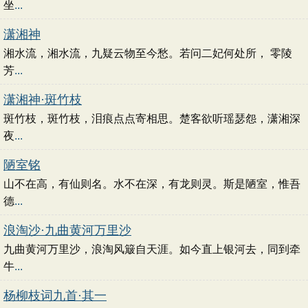
坐
...
潇湘神
湘水流，湘水流，九疑云物至今愁。若问二妃何处所， 零陵
芳
...
潇湘神·斑竹枝
斑竹枝，斑竹枝，泪痕点点寄相思。楚客欲听瑶瑟怨，潇湘深
夜
...
陋室铭
山不在高，有仙则名。水不在深，有龙则灵。斯是陋室，惟吾
德
...
浪淘沙·九曲黄河万里沙
九曲黄河万里沙，浪淘风簸自天涯。如今直上银河去，同到牵
牛
...
杨柳枝词九首·其一