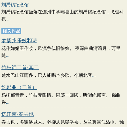
刘禹锡纪念馆
刘禹锡纪念馆坐落在连州中学燕喜山的刘禹锡纪念馆，飞檐斗
拱
...
相关作品
梦扬州乐妓和诗
花作婵娟玉作妆，风流争似旧徐娘。 夜深曲曲湾湾月，万里
随
...
竹枝词二首·其二
楚水巴山江雨多，巴人能唱本乡歌。今朝北客
...
纥那曲（二首）
杨柳郁青青，竹枝无限情。同郎一回顾，听唱纥那声。 蹋曲
兴
...
忆江南·春去也
春去也，多谢洛城人。弱柳从风疑举袂，丛兰裛露似沾巾。独