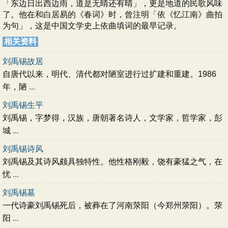
「东边日出西边雨，道是无晴还有晴」，更是地道的民歌风味
了。他在和白居易的《春词》时，曾注明「依《忆江南》曲拍
为句」，这是中国文学史上依曲填词的最早记录。
相关资料
刘禹锡故居
自唐代以来，明代、清代都对陋室进行过扩建和重建。1986
年，陋
...
刘禹锡生平
刘禹锡，字梦得，汉族，唐朝著名诗人，文学家，哲学家，彭
城
...
刘禹锡诗风
刘禹锡及其诗风颇具独特性。他性格刚毅，饶有豪猛之气，在
忧
...
刘禹锡墓
一代诗豪刘禹锡死后，被葬在了河南荥阳（今郑州荥阳）。荥
阳
...