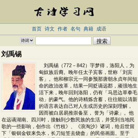
首页
诗文
作者
名句
典籍
成语
刘禹锡
刘禹锡（772－842）字梦得，洛阳人，为
匈奴族后裔。晚年任太子宾客，世称「刘宾
客」。他和柳宗元一同参预那唐朝永贞年间短
命的政治改革，结果一同贬谪远郡，顽强地生
活下来，晚年回到洛阳，仍有「马思边草拳毛
动」的豪气。他的诗精炼含蓄，往往能以清新
的语言表达自己对人生或历史的深刻理解，
因而被白居易推崇备至， 誉为「诗豪」。他
在远谪湖南、四川时，接触到少数民族的生活，并受到当地民
歌的一些影响，创作出《竹枝》、《浪淘沙》诸词，给后世留
下「银钏金钗来负水，长刀短笠去烧畲」的民俗画面。至于