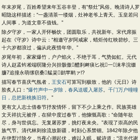
年末岁尾，百姓希望来年五谷丰登，有“祭灶”风俗。晚清诗人罗
昭隐这样描述：“一盏清茶一缕烟，灶神老爷上青天。玉皇若问
人间事，为道文章不值钱。”
除夕守岁，一家人开怀畅饮，团圆取乐，共祝新年。宋代席振
起在《守岁》诗中云：“相邀守岁阿咸家，蜡炬传红映碧纱。三
十六岁都浪过，偏从此夜惜年华。”
岁尾年初，家家爆竹，户户焰火，不绝于耳，气势如虹。元代
诗人赵孟钤凇端暝隆分兴担骸傲醴刹衅痰匕祝一涞芈浣缀
臁7追撞永萌缧窃桑艋粜鹚苹鸸ァ!?
描写春节喜庆气氛者，
王安石
可算写到极致，他的《元日》诗
脍炙人口：“
爆竹声中一岁除，春风送暖入屠苏
。
千门万户曈曈
日，总把新桃换旧符
。”
更有文人志士借春节抒发情怀，留下不少上乘之作。民族英雄
文天祥抗元被俘，在狱中度过春节，他慷慨高歌：“命随年欲
尽，身与世俱忘。无复屠苏梦，挑灯夜未央。”表现了崇高的民
族气节。清代林则徐流放新疆，时刻心系禁锢。1842年除夕他
在伊犁过除夕，当夜心潮起伏，难以入眠，赋诗道：“流光代谢