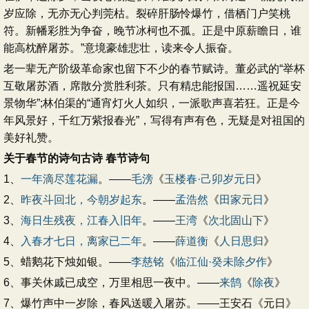
岁应除，无亦无心判莞枯。裂碎肝肠怜爆竹，借栖门户笑桃
符。新幡彩胜为争奋，晚节冰柯也不孤。正是中原薪瞻日，谁
能高枕醉屠苏。”意境豪雄悲壮，读来令人振奋。
老一辈无产阶级革命家也留下不少的春节赋诗。董必武的“举杯
互敬屠苏酒，席散分赏胜利茶。只有精忠能报国……遥祝延安
景物华”;林伯渠的“通宵灯火人如织，一派歌声喜若狂。正是今
年风景好，千红万紫报春光”，写得有声有色，无疑是对祖国的
美好礼赞。
关于春节的诗句古诗
春节诗句
1、
一年滴尽莲花漏
。——
毛滂
《
玉楼春·己卯岁元日
》
2、
昨夜斗回北，今朝岁起东
。——
孟浩然
《
田家元日
》
3、
海日生残夜，江春入旧年
。——
王湾
《
次北固山下
》
4、
入春才七日，离家已二年
。——
薛道衡
《
人日思归
》
5、蜡鹅花下烛如银。——
李慈铭
《
临江仙·癸未除夕作
》
6、事关休戚已成空，万里相思一夜中。——
来鹄
《
除夜
》
7、爆竹声中一岁除，春风送暖入屠苏。——王安石《元日》