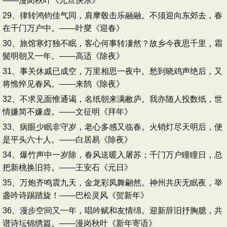
——漫岗秋叶《元旦快乐》
29、律转鸿钧佳气同，肩摩毂击乐融融。不须迎向东郊去，春
在千门万户中。——叶燮《迎春》
30、旅馆寒灯独不眠，客心何事转凄然？故乡今夜思千里，霜
鬓明朝又一年。——高适《除夜》
31、事关休戚已成空，万里相思一夜中。愁到晓鸡声绝后，又
将憔悴见春风。——来鹄《除夜》
32、不求见面惟通谒，名纸朝来满敝庐。我亦随人投数纸，世
情嫌简不嫌虚。——文征明《拜年》
33、病眼少眠非守岁，老心多感又临春。火销灯尽天明后，便
是平头六十人。——白居易《除夜》
34、爆竹声中一岁除，春风送暖入屠苏；千门万户瞳瞳日，总
把新桃换旧符。——王安石《元日》
35、万炮齐鸣震九天，金龙彩凤舞翩然。神州共庆无眠夜，举
盏吟诗踢踏旋！——巴松灵风《贺新年》
36、漫步空间又一年，唱吟赋和友情绵。迎新辞旧抒胸臆，共
谱诗坛锦绣篇。——漫岗秋叶《新年寄语》