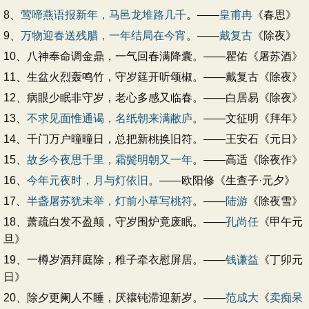
8、
莺啼燕语报新年，马邑龙堆路几千
。——
皇甫冉
《春思》
9、
万物迎春送残腊，一年结局在今宵
。——
戴复古
《除夜》
10、八神奉命调金鼎，一气回春满降囊。——瞿佑《屠苏酒》
11、生盆火烈轰鸣竹，守岁筳开听颂椒。——戴复古《除夜》
12、病眼少眠非守岁，老心多感又临春。——白居易《除夜》
13、
不求见面惟通谒，名纸朝来满敝庐
。——文征明《拜年》
14、千门万户曈曈日，总把新桃换旧符。——王安石《元日》
15、
故乡今夜思千里，霜鬓明朝又一年
。——高适《除夜作》
16、
今年元夜时，月与灯依旧
。——欧阳修《生查子·元夕》
17、
半盏屠苏犹未举，灯前小草写桃符
。——
陆游
《除夜雪》
18、萧疏白发不盈颠，守岁围炉竟废眠。——
孔尚任
《甲午元
旦》
19、一樽岁酒拜庭除，稚子牵衣慰屏居。——
钱谦益
《丁卯元
日》
20、除夕更阑人不睡，厌禳钝滞迎新岁。——
范成大
《
卖痴呆