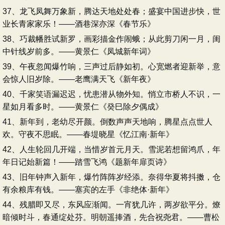
37、龙飞凤舞万象新，腾达天地处处春；盛宴中国进步快，世
业长青家家乐！——酒巷深亦深《春节乐》
38、巧裁幡胜试新罗，画彩描金作闹蛾；从此剪刀闲一月，闺
中针线岁前多。——黄景仁《凤城新年词》
39、午夜忽闻爆竹响，三声过后静如初。心宽燃者迎新举，意
会惊人旧岁除。——老鹰满天飞《新年夜》
40、千家笑语漏迟迟，忧患潜从物外知。悄立市桥人不识，一
星如月看多时。——黄景仁《癸巳除夕偶成》
41、新年到，老幼尽开颜。倒数声声天地响，腾星点点世人
欢。守夜不思眠。——春堤晓星《忆江南·新年》
42、人生轮回几开端，当惜岁首元月天。雪泥若想留鸿爪，年
年日记始新篇！——踏雪飞鸿《题新年扉页诗》
43、旧年钟声入新年，爆竹阵阵岁经添。奈得华夏将抖擞，仓
有余粮库有钱。——塞宾的左手《非绝体·新年》
44、残腊即又尽，东风应渐闻。一宵犹几许，两岁欲平分。燎
暗倾时斗，春通绽处芬。明朝遥捧酒，先合祝尧君。——曹松