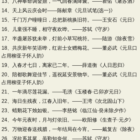
13、八神奉命调金鼎，一气回春满降囊。——瞿佑《屠苏酒》
14、天上风云庆会时——陈献章《元旦试笔(选一)》
15、千门万户曈曈日，总把新桃换旧符。——王安石《元日》
16、儿童强不睡，相守夜欢哗。——苏轼《守岁》
17、半盏屠苏犹未举，灯前小草写桃符。——陆游《除夜雪》
18、共庆新年笑语哗，红岩士女赠梅花。——董必武《元旦口
占用柳亚子怀人韵》
19、入春才七日，离家已二年。——薛道衡《人日思归》
20、陪都歌舞迎佳节，遥祝延安景物华。——董必武《元旦口
占用柳亚子怀人韵》
21、一年滴尽莲花漏。——毛滂《玉楼春·己卯岁元日》
22、海日生残夜，江春入旧年。——王湾《次北固山下》
23、蜡鹅花下烛如银。——李慈铭《临江仙·癸未除夕作》
24、今年元夜时，月与灯依旧。——欧阳修《生查子·元夕》
25、万物迎春送残腊，一年结局在今宵。——戴复古《除夜》
26、况欲系其尾，虽勤知奈何。——苏轼《守岁》