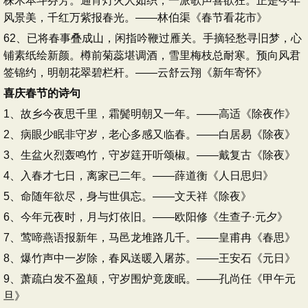
株木本斗芬芳。通宵灯火人如织，一派歌声喜欲狂。正是今年
风景美，千红万紫报春光。——林伯渠《春节看花市》
62、已将春事叠成山，闲指吟鞭过雁关。手摘轻愁寻旧梦，心
铺素纸绘新颜。樽前菊蕊堪调酒，雪里梅枝总耐寒。预向风君
签锦约，明朝花翠碧栏杆。——云舒云翔《新年寄怀》
喜庆春节的诗句
1、故乡今夜思千里，霜鬓明朝又一年。——高适《除夜作》
2、病眼少眠非守岁，老心多感又临春。——白居易《除夜》
3、生盆火烈轰鸣竹，守岁筳开听颂椒。——戴复古《除夜》
4、入春才七日，离家已二年。——薛道衡《人日思归》
5、命随年欲尽，身与世俱忘。——文天祥《除夜》
6、今年元夜时，月与灯依旧。——欧阳修《生查子·元夕》
7、莺啼燕语报新年，马邑龙堆路几千。——皇甫冉《春思》
8、爆竹声中一岁除，春风送暖入屠苏。——王安石《元日》
9、萧疏白发不盈颠，守岁围炉竟废眠。——孔尚任《甲午元
旦》