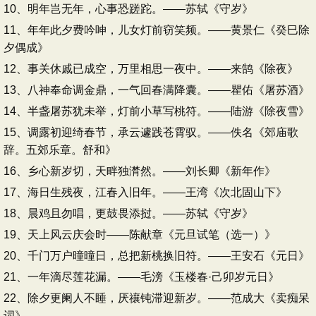
10、明年岂无年，心事恐蹉跎。——苏轼《守岁》
11、年年此夕费吟呻，儿女灯前窃笑频。——黄景仁《癸巳除
夕偶成》
12、事关休戚已成空，万里相思一夜中。——来鹄《除夜》
13、八神奉命调金鼎，一气回春满降囊。——瞿佑《屠苏酒》
14、半盏屠苏犹未举，灯前小草写桃符。——陆游《除夜雪》
15、调露初迎绮春节，承云遽践苍霄驭。——佚名《郊庙歌
辞。五郊乐章。舒和》
16、乡心新岁切，天畔独潸然。——刘长卿《新年作》
17、海日生残夜，江春入旧年。——王湾《次北固山下》
18、晨鸡且勿唱，更鼓畏添挝。——苏轼《守岁》
19、天上风云庆会时——陈献章《元旦试笔（选一）》
20、千门万户曈曈日，总把新桃换旧符。——王安石《元日》
21、一年滴尽莲花漏。——毛滂《玉楼春·己卯岁元日》
22、除夕更阑人不睡，厌禳钝滞迎新岁。——范成大《卖痴呆
词》