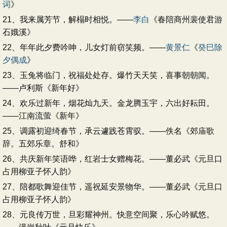
词
》
21、我来属芳节，解榻时相悦。——
李白
《春陪商州裴使君游
石娥溪》
22、年年此夕费吟呻，儿女灯前窃笑频。——
黄景仁
《
癸巳除
夕偶成
》
23、玉兔将临门，祝福处处存。爆竹天天笑，喜事朝朝闻。
——卢利斯《新年好》
24、欢乐过新年，烟花灿九天。金龙腾玉宇，六出好耘田。
——江南流萤《新年》
25、调露初迎绮春节，承云遽践苍霄驭。——佚名《郊庙歌
辞。五郊乐章。舒和》
26、共庆新年笑语哗，红岩士女赠梅花。——董必武《元旦口
占用柳亚子怀人韵》
27、陪都歌舞迎佳节，遥祝延安景物华。——董必武《元旦口
占用柳亚子怀人韵》
28、元良传万世，旦彩耀神州。快意空间聚，乐心吟赋悠。