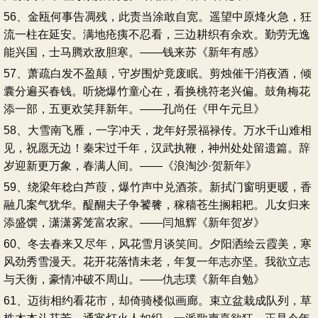
56、金瓯何事告凋残，此责当涂敢自宽。遥望中原烽火急，狂
流一柱在延安。满地疮痍不忍看，三边耕织有余欢。勤劳无逸
能兴国，士马腾欢敌胆寒。——钱来苏《新年有感》
57、萧疏白发不盈颠，守岁围炉竟废眠。剪烛催干消夜酒，倾
囊分遍买春钱。听烧爆竹童心在，看换桃符老兴偏。鼓角梅花
添一部，五更欢笑拜新年。——孔尚任《甲午元旦》
58、大雪南飞雁，一字冲天，龙年好景福禄传。万水千山难相
见，祝愿无边！秦宋过千年，汉武执鞭，神州处处留遗篇。辞
岁迎新更万象，春满人间。——《浪淘沙·贺新年》
59、绕梁年稔白芦葭，爆竹声中兑酒茶。新拭门窗明更暖，香
融几案气犹华。醍醐夫子争饕餮，稼穑苍生搁耜耙。儿女归来
添盛馔，潇潇雾笼富农家。——闫旭辉《新年贺岁》
60、冬去春来又尽年，风花雪月谈笑间。夕阳洒绘云霞美，寒
风劲秀雪漫天。花开花落情未老，年复一年志亦坚。我欲立志
与天衡，豪情冲破不周山。——仇志璞《新年自勉》
61、迈街相约看花市，却倚骑楼似画廊。束立盆栽成队列，草