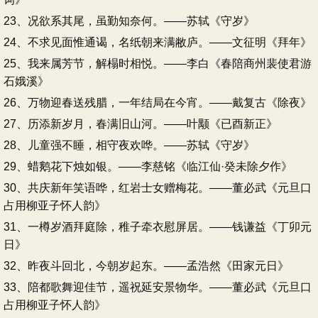
23、况欲系其尾，虽勤知奈何。——苏轼《守岁》
24、不求见面惟通谒，名纸朝来满敝庐。——文征明《拜年》
25、我来属芳节，解榻时相悦。——李白《春陪商州裴使君游
石娥溪》
26、万物迎春送残腊，一年结局在今宵。——戴复古《除夜》
27、历添新岁月，春满旧山河。——叶颙《已酉新正》
28、儿童强不睡，相守夜欢哗。——苏轼《守岁》
29、蜡鹅花下烛如银。——李慈铭《临江仙·癸未除夕作》
30、共庆新年笑语哗，红岩士女赠梅花。——董必武《元旦口
占用柳亚子怀人韵》
31、一樽岁酒拜庭除，稚子牵衣慰屏居。——钱谦益《丁卯元
日》
32、昨夜斗回北，今朝岁起东。——孟浩然《田家元日》
33、陪都歌舞迎佳节，遥祝延安景物华。——董必武《元旦口
占用柳亚子怀人韵》