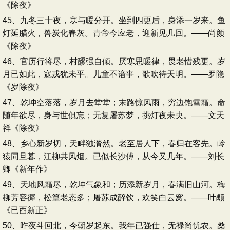
《除夜》
45、九冬三十夜，寒与暖分开。坐到四更后，身添一岁来。鱼
灯延腊火，兽炭化春灰。青帝今应老，迎新见几回。——尚颜
《除夜》
46、官历行将尽，村醪强自倾。厌寒思暖律，畏老惜残更。岁
月已如此，寇戎犹未平。儿童不谙事，歌吹待天明。——罗隐
《岁除夜》
47、乾坤空落落，岁月去堂堂；末路惊风雨，穷边饱雪霜。命
随年欲尽，身与世俱忘；无复屠苏梦，挑灯夜未央。——文天
祥《除夜》
48、乡心新岁切，天畔独潸然。老至居人下，春归在客先。岭
猿同旦暮，江柳共风烟。已似长沙傅，从今又几年。——刘长
卿《新年作》
49、天地风霜尽，乾坤气象和；历添新岁月，春满旧山河。梅
柳芳容徲，松篁老态多；屠苏成醉饮，欢笑白云窝。——叶颙
《已酉新正》
50、昨夜斗回北，今朝岁起东。我年已强仕，无禄尚忧农。桑