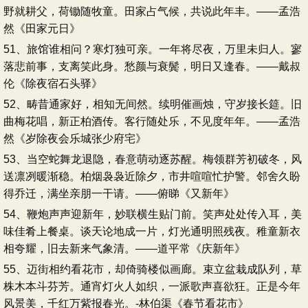
野就耕父，荷锄随牧童。田家占气候，共说此年丰。——孟浩
然《田家元日》
51、旅馆谁相问？寒灯独可亲。一年将尽夜，万里未归人。寥
落悲前事，支离笑此身。愁颜与衰鬓，明日又逢春。——戴叔
伦《除夜宿石头驿》
52、畴昔通家好，相知无间然。续明催画烛，守岁接长筵。旧
曲梅花唱，新正柏酒传。客行随处乐，不见度年年。——孟浩
然《岁除夜会乐城张少府宅》
53、当空蛇舞龙退隐，春意萌动逐苏醒。梅领群芳初破冬，风
送凛冽暖渐稳。柏烟袅袅近除夕，市井喧喧忙护警。邻舍久盼
得乔迁，满坐亲朋一干请。——俯睇《又新年》
54、鞭炮声声迎新年，妙联横生贴门前。笑声处处传入耳，美
味佳肴上餐桌。谈天论地成一片，灯光通明照残夜。稚童新衣
相夸耀，旧去新来气象清。——道平常《庆新年》
55、迈街相约看花市，却倚骑楼似画廊。束立盆栽成队列，草
株木本斗芬芳。通宵灯火人如织，一派歌声喜欲狂。正是今年
风景美，千红万紫报春光。-林伯渠《春节看花市》