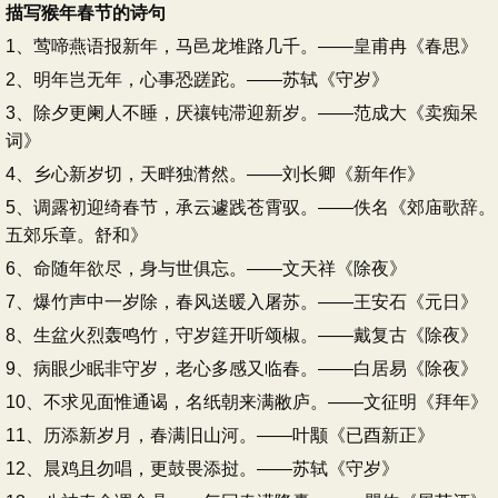
描写猴年春节的诗句
1、莺啼燕语报新年，马邑龙堆路几千。——皇甫冉《春思》
2、明年岂无年，心事恐蹉跎。——苏轼《守岁》
3、除夕更阑人不睡，厌禳钝滞迎新岁。——范成大《卖痴呆
词》
4、乡心新岁切，天畔独潸然。——刘长卿《新年作》
5、调露初迎绮春节，承云遽践苍霄驭。——佚名《郊庙歌辞。
五郊乐章。舒和》
6、命随年欲尽，身与世俱忘。——文天祥《除夜》
7、爆竹声中一岁除，春风送暖入屠苏。——王安石《元日》
8、生盆火烈轰鸣竹，守岁筳开听颂椒。——戴复古《除夜》
9、病眼少眠非守岁，老心多感又临春。——白居易《除夜》
10、不求见面惟通谒，名纸朝来满敝庐。——文征明《拜年》
11、历添新岁月，春满旧山河。——叶颙《已酉新正》
12、晨鸡且勿唱，更鼓畏添挝。——苏轼《守岁》