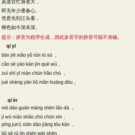
莫道官忙身老大，
即无年少逐春心。
凭君先到江头看，
柳色如今深未深。
提示：拼音为程序生成，因此多音字的拼音可能不准确。
qí yī
tiān jiē xiǎo yǔ rùn rú sū ，
cǎo sè yáo kàn jìn què wú 。
zuì shì yī nián chūn hǎo chù ，
jué shèng yān liǔ mǎn huáng dōu 。
qí èr
mò dào guān máng shēn lǎo dà ，
jí wú nián shǎo zhú chūn xīn 。
píng jun1 xiān dào jiāng tóu kàn ，
liǔ sè rú jīn shēn wèi shēn 。