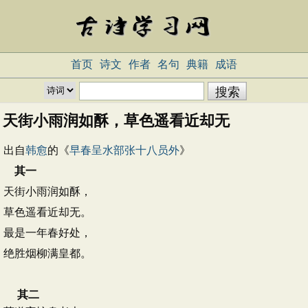
首页
诗文
作者
名句
典籍
成语
天街小雨润如酥，草色遥看近却无
出自
韩愈
的《
早春呈水部张十八员外
》
其一
天街小雨润如酥，
草色遥看近却无。
最是一年春好处，
绝胜烟柳满皇都。
其二