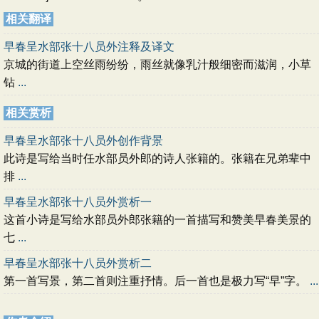
相关翻译
早春呈水部张十八员外注释及译文
京城的街道上空丝雨纷纷，雨丝就像乳汁般细密而滋润，小草
钻
...
相关赏析
早春呈水部张十八员外创作背景
此诗是写给当时任水部员外郎的诗人张籍的。张籍在兄弟辈中
排
...
早春呈水部张十八员外赏析一
这首小诗是写给水部员外郎张籍的一首描写和赞美早春美景的
七
...
早春呈水部张十八员外赏析二
第一首写景，第二首则注重抒情。后一首也是极力写“早”字。
...