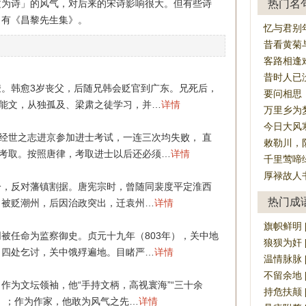
文为诗」的风气，对后来的宋诗影响很大。但有些诗
热门名
。有《昌黎先生集》。
忆与君别
昔看黄菊
客路相逢
昔时人已
。韩愈3岁丧父，后随兄韩会贬官到广东。兄死后，
要问相思
岁能文，从独孤及、梁肃之徒学习，并…
详情
万里乡为
今日大风
着经世之志进京参加进士考试，一连三次均失败， 直
敕勒川，
才考取。按照唐律，考取进士以后还必须…
详情
千里莺啼
厚禄故人
，反对藩镇割据。唐宪宗时，曾随同裴度平定淮西
热门成
，被贬潮州，后因治政突出，迁袁州…
详情
旗帜鲜明 [qí
被任命为监察御史。贞元十九年（803年），关中地
狼狈为奸 [lá
，四处乞讨，关中饿殍遍地。目睹严…
详情
温情脉脉 [w
不留余地 [bù
作为文坛领袖，他“手持文柄，高视寰海”“三十余
持危扶颠 [ch
）；作为作家，他敢为风气之先…
详情