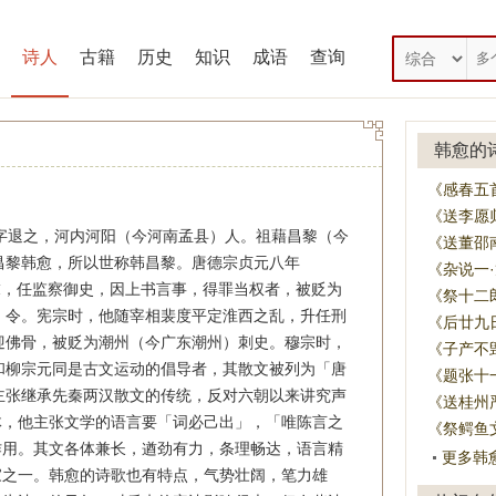
诗人
古籍
历史
知识
成语
查询
韩愈的
《感春五
《送李愿
），字退之，河内河阳（今河南孟县）人。祖藉昌黎（今
《送董邵
昌黎韩愈，所以世称韩昌黎。唐德宗贞元八年
《杂说一
末，任监察御史，因上书言事，得罪当权者，被贬为
《祭十二
）令。宪宗时，他随宰相裴度平定淮西之乱，升任刑
《后廿九
迎佛骨，被贬为潮州（今广东潮州）刺史。穆宗时，
《子产不
和柳宗元同是古文运动的倡导者，其散文被列为「唐
《题张十
主张继承先秦两汉散文的传统，反对六朝以来讲究声
《送桂州
体，他主张文学的语言要「词必己出」，「唯陈言之
《祭鳄鱼
作用。其文各体兼长，遒劲有力，条理畅达，语言精
更多韩
家之一。韩愈的诗歌也有特点，气势壮阔，笔力雄