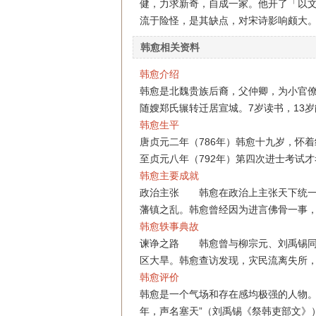
健，力求新奇，自成一家。他开了「以
流于险怪，是其缺点，对宋诗影响颇大
韩愈相关资料
韩愈介绍
韩愈是北魏贵族后裔，父仲卿，为小官僚
随嫂郑氏辗转迁居宣城。7岁读书，13
韩愈生平
唐贞元二年（786年）韩愈十九岁，怀
至贞元八年（792年）第四次进士考试
韩愈主要成就
政治主张 韩愈在政治上主张天下统一
藩镇之乱。韩愈曾经因为进言佛骨一事
韩愈轶事典故
谏诤之路 韩愈曾与柳宗元、刘禹锡同
区大旱。韩愈查访发现，灾民流离失所
韩愈评价
韩愈是一个气场和存在感均极强的人物。
年，声名塞天”（刘禹锡《祭韩吏部文》