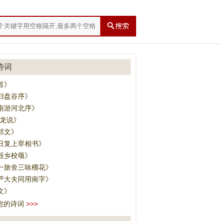
诗词
首》
归盘谷序》
南游河北序》
·龙说》
郎文》
日复上宰相书》
毁乡校颂》
一旅舍三咏榴花》
严大夫同用南字》
文》
愈的诗词
>>>