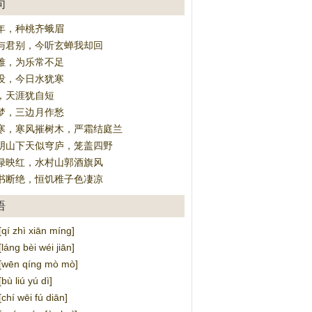
句
年，种桃齐蛾眉
与君别，今听玄蝉我却回
难，为乐常不足
没，今日水犹寒
，天涯犹自短
梦，三边月作愁
寒，寒风摧树木，严霜结庭兰
阴山下天似穹庐，笼盖四野
绿映红，水村山郭酒旗风
书断绝，恒饥稚子色凄凉
语
 zhì xiān míng]
ng bèi wéi jiān]
ēn qíng mò mò]
 liú yú dì]
í wēi fú diān]