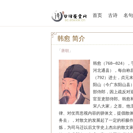
首页
古诗
名句
韩愈 简介
「
唐朝
」
韩愈（768─824
河北通县），每自称
（792）进士，贞元
阳山（今广东阳山县
部侍郎，因上疏反对
官至吏部侍郎。韩愈
宋八大家」之首。他
律、对仗而忽视内容的骈体文，提倡散
务去」，对散文的发展起了一定的积极
炼，为司马迁以后文学史上杰出的散文