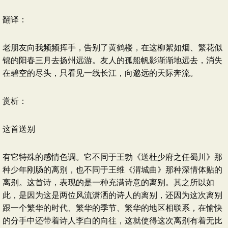
翻译：
老朋友向我频频挥手，告别了黄鹤楼，在这柳絮如烟、繁花似
锦的阳春三月去扬州远游。友人的孤船帆影渐渐地远去，消失
在碧空的尽头，只看见一线长江，向邈远的天际奔流。
赏析：
这首送别
有它特殊的感情色调。它不同于王勃《送杜少府之任蜀川》那
种少年刚肠的离别，也不同于王维《渭城曲》那种深情体贴的
离别。这首诗，表现的是一种充满诗意的离别。其之所以如
此，是因为这是两位风流潇洒的诗人的离别，还因为这次离别
跟一个繁华的时代、繁华的季节、繁华的地区相联系，在愉快
的分手中还带着诗人李白的向往，这就使得这次离别有着无比