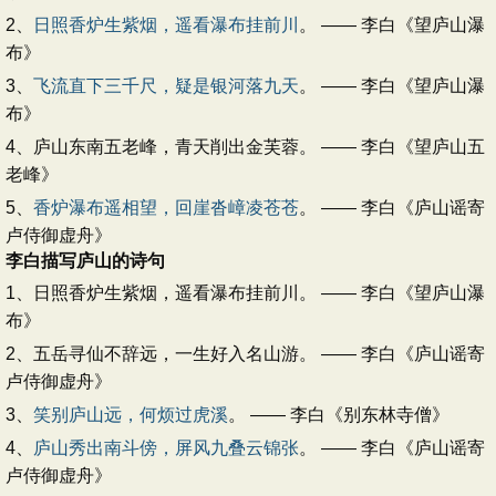
2、
日照香炉生紫烟，遥看瀑布挂前川
。 —— 李白《望庐山瀑
布》
3、
飞流直下三千尺，疑是银河落九天
。 —— 李白《望庐山瀑
布》
4、庐山东南五老峰，青天削出金芙蓉。 —— 李白《望庐山五
老峰》
5、
香炉瀑布遥相望，回崖沓嶂凌苍苍
。 —— 李白《庐山谣寄
卢侍御虚舟》
李白描写庐山的诗句
1、日照香炉生紫烟，遥看瀑布挂前川。 —— 李白《望庐山瀑
布》
2、五岳寻仙不辞远，一生好入名山游。 —— 李白《庐山谣寄
卢侍御虚舟》
3、
笑别庐山远，何烦过虎溪
。 —— 李白《别东林寺僧》
4、
庐山秀出南斗傍，屏风九叠云锦张
。 —— 李白《庐山谣寄
卢侍御虚舟》