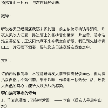
预拂青山一片石，与君连日醉壶觞。
翻译：
听说春天已经回还我还未识其面，前去依傍寒梅访寻消息。昨
夜东风吹入江夏，路边陌上的杨柳冒出嫩芽一片金黄。碧水浩
浩云雾茫茫，王汉阳您啊不来令我空白断肠。我已预先拂净青
山上一片石摆下酒宴，要与您连日连夜醉在壶觞之中。
赏析：
诗的内容很简单，不过是邀请友人前来探春畅饮而已，但写得
活泼自然，不落俗套。细细吟味，作者那一颗热爱生活、热爱
大自然的诗心，能给人以强烈的感染。
李白描写瀑布的诗句
1、千岩泉洒落，万壑树萦回。 —— 李白《送友人寻越中山
水》