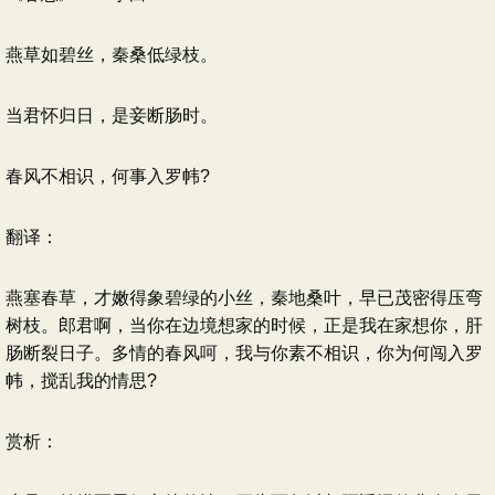
燕草如碧丝，秦桑低绿枝。
当君怀归日，是妾断肠时。
春风不相识，何事入罗帏?
翻译：
燕塞春草，才嫩得象碧绿的小丝，秦地桑叶，早已茂密得压弯
树枝。郎君啊，当你在边境想家的时候，正是我在家想你，肝
肠断裂日子。多情的春风呵，我与你素不相识，你为何闯入罗
帏，搅乱我的情思?
赏析：