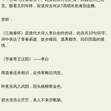
芜。眼看又到年终，应该何去何从?高唱长歌谢别金阙。
赏析：
《江南春怀》是唐代大诗人李白创作的诗。此诗共10句50字。
诗中表达了青春易逝、故乡难回、逃离都市、回归田园的感
情。
《早春寄王汉阳》——李白
闻道春还未相识，走傍寒梅访消息。
昨夜东风入武阳，陌头杨柳黄金色。
碧水浩浩云茫茫，美人不来空断肠。