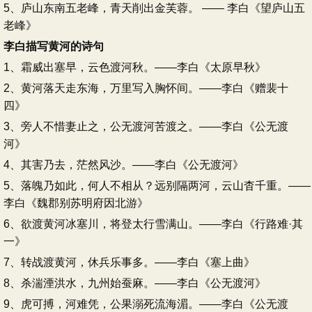
5、庐山东南五老峰，青天削出金芙蓉。 —— 李白《望庐山五
老峰》
李白描写黄河的诗句
1、霜威出塞早，云色渡河秋。——李白《太原早秋》
2、黄河落天走东海，万里写入胸怀间。——李白《赠裴十
四》
3、旁人不惜妻止之，公无渡河苦渡之。——李白《公无渡
河》
4、其害乃去，茫然风沙。——李白《公无渡河》
5、落魄乃如此，何人不相从？远别隔两河，云山杳千重。——
李白《魏郡别苏明府因北游》
6、欲渡黄河冰塞川，将登太行雪满山。——李白《行路难·其
一》
7、转战渡黄河，休兵乐事多。——李白《塞上曲》
8、杀湍湮洪水，九州始蚕麻。——李白《公无渡河》
9、虎可搏，河难凭，公果溺死流海湄。——李白《公无渡