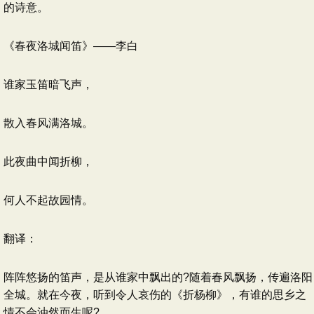
的诗意。
《春夜洛城闻笛》——李白
谁家玉笛暗飞声，
散入春风满洛城。
此夜曲中闻折柳，
何人不起故园情。
翻译：
阵阵悠扬的笛声，是从谁家中飘出的?随着春风飘扬，传遍洛阳
全城。就在今夜，听到令人哀伤的《折杨柳》，有谁的思乡之
情不会油然而生呢?