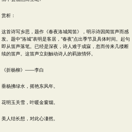
赏析：
这首诗写乡思，题作《春夜洛城闻笛》，明示诗因闻笛声而感
发。题中“洛城”表明是客居，“春夜”点出季节及具体时间。起句
即从笛声落笔。已经是深夜，诗人难于成寐，忽而传来几缕断
续的笛声。这笛声立刻触动诗人的羁旅情怀。
《折杨柳》——李白
垂杨拂绿水，摇艳东风年。
花明玉关雪，叶暖金窗烟。
美人结长想，对此心凄然。