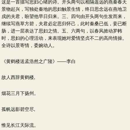
这是一首描写思妇心绪的诗。开头两句以相隔遥远的燕秦春天
景物起兴，写独处秦地的思妇触景生情，终日思念远在燕地卫
戍的夫君，盼望他早日归来。三、四句由开头两句生发而来，
继续写燕草方碧，夫君必定思归怀己，此时秦桑已低，妾已断
肠，进一层表达了思妇之情。五、六两句，以春风掀动罗帏
时，思妇的心理活动，来表现她对爱情坚贞不二的高尚情操。
全诗以景寄情，委婉动人。
《黄鹤楼送孟浩然之广陵》——李白
故人西辞黄鹤楼,
烟花三月下扬州。
孤帆远影碧空尽,
惟见长江天际流。