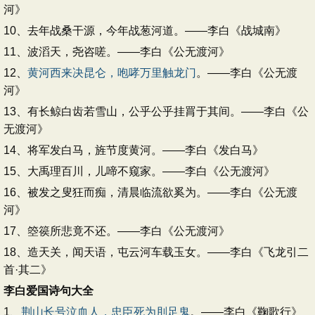
河》
10、去年战桑干源，今年战葱河道。——李白《战城南》
11、波滔天，尧咨嗟。——李白《公无渡河》
12、
黄河西来决昆仑，咆哮万里触龙门
。——李白《公无渡
河》
13、有长鲸白齿若雪山，公乎公乎挂罥于其间。——李白《公
无渡河》
14、将军发白马，旌节度黄河。——李白《发白马》
15、大禹理百川，儿啼不窥家。——李白《公无渡河》
16、被发之叟狂而痴，清晨临流欲奚为。——李白《公无渡
河》
17、箜篌所悲竟不还。——李白《公无渡河》
18、造天关，闻天语，屯云河车载玉女。——李白《飞龙引二
首·其二》
李白爱国诗句大全
1、
荆山长号泣血人，忠臣死为刖足鬼
。——李白《鞠歌行》