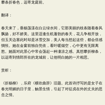
攀条折春色，远寄龙庭前。
翻译：
春天来了，垂杨荡漾在白云绿水间，它那美丽的枝条随着春风
飘扬，好不娇美。这里适逢生机蓬勃的春天，花儿争相开放，
但玉关边塞此时却是冰雪交加，美人每当想起这些，都会倍感
惆怅。她在金窗前独自凭依，看叶暖烟空，心中更有无限离
愁。她面对此景心中常会荡起一种凄凉之感。真想攀折柳条，
以远寄到情郎所在的龙城前，让他明白她的一片相思。
赏析：
《折杨柳》，乐府《横吹曲辞》旧题。此首诗抒写的是女子在
春光明媚的日子里，触景生情，引起了对征戍在外的丈夫的思
念之情。