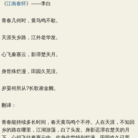
《
江南春怀
》——李白
青春几何时，黄鸟鸣不歇。
天涯失乡路，江外老华发。
心飞秦塞云，影滞楚关月。
身世殊烂漫，田园久芜没。
岁晏何所从?长歌谢金阙。
翻译：
青春能持续多长时间，春天黄鸟鸣个不停。人在天涯，不知回
乡的路在哪里，江湖游荡，白了头发。身影迟滞在楚关的月
下，心却飞往秦塞云中。此身此世特别烂漫，田园也久已荒