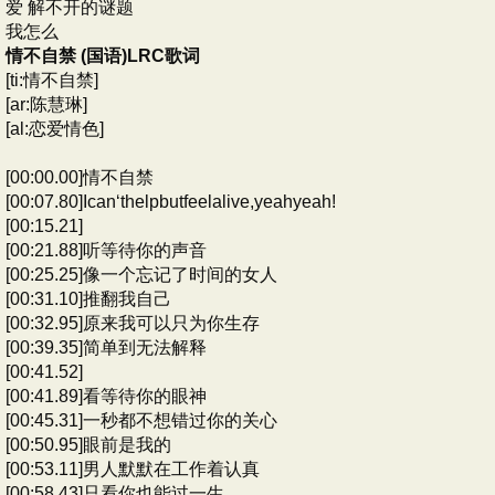
爱 解不开的谜题
我怎么
情不自禁 (国语)LRC歌词
[ti:情不自禁]
[ar:陈慧琳]
[al:恋爱情色]
[00:00.00]情不自禁
[00:07.80]Ican‘thelpbutfeelalive,yeahyeah!
[00:15.21]
[00:21.88]听等待你的声音
[00:25.25]像一个忘记了时间的女人
[00:31.10]推翻我自己
[00:32.95]原来我可以只为你生存
[00:39.35]简单到无法解释
[00:41.52]
[00:41.89]看等待你的眼神
[00:45.31]一秒都不想错过你的关心
[00:50.95]眼前是我的
[00:53.11]男人默默在工作着认真
[00:58.43]只看你也能过一生