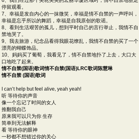
6、我们经过那个美轮美奂的宏丽华厦区域时，情不自禁地驻足
停留观看。
7、幸福是发自内心的一抹微笑，幸福是情不自禁的一声呼叫，
幸福是忘乎所以的舞蹈，幸福是自我原创的歌谣。
8、看到生活艰苦的孤儿，想到平时自己的言行举止，我情不自
禁地哭了。
9、我去旅游，纪念品看得我眼花缭乱，我情不自禁的买了一个
漂亮的蝴蝶饰品。
10、妈妈买了葡萄，我看见了，情不自禁地扑了上去，大口大
口地吃了起来。
情不自禁(国语)歌词情不自禁(国语)LRC歌词陈慧琳
情不自禁 (国语)歌词
I can’t help but feel alive, yeah yeah!
听 等待你的声音
像一个忘记了时间的女人
推翻我自己
原来我可以只为你 生存
简单到无法解释
看 等待你的眼神
一秒都不想错过你的关心