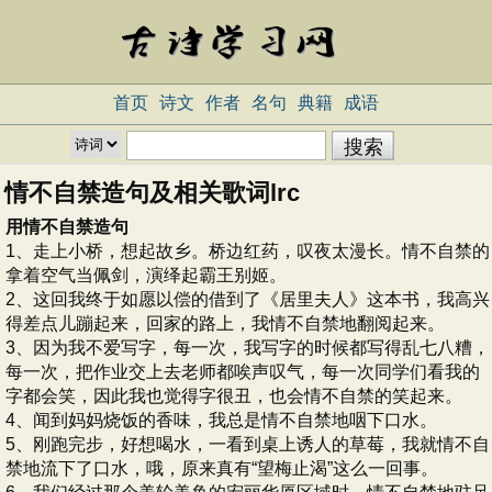
首页
诗文
作者
名句
典籍
成语
情不自禁造句及相关歌词lrc
用情不自禁造句
1、走上小桥，想起故乡。桥边红药，叹夜太漫长。情不自禁的
拿着空气当佩剑，演绎起霸王别姬。
2、这回我终于如愿以偿的借到了《居里夫人》这本书，我高兴
得差点儿蹦起来，回家的路上，我情不自禁地翻阅起来。
3、因为我不爱写字，每一次，我写字的时候都写得乱七八糟，
每一次，把作业交上去老师都唉声叹气，每一次同学们看我的
字都会笑，因此我也觉得字很丑，也会情不自禁的笑起来。
4、闻到妈妈烧饭的香味，我总是情不自禁地咽下口水。
5、刚跑完步，好想喝水，一看到桌上诱人的草莓，我就情不自
禁地流下了口水，哦，原来真有“望梅止渴”这么一回事。