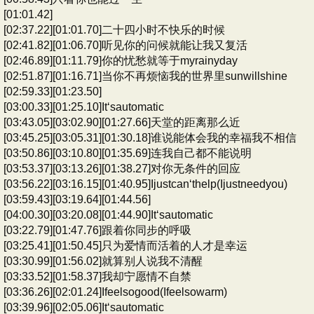
[01:01.42]
[02:37.22][01:01.70]二十四小时不快乐的时候
[02:41.82][01:06.70]听见你的问候就能让我又复活
[02:46.89][01:11.79]你的忧愁就等于myrainyday
[02:51.87][01:16.71]当你不再烦恼我的世界里sunwillshine
[02:59.33][01:23.50]
[03:00.33][01:25.10]It‘sautomatic
[03:43.05][03:02.90][01:27.66]天堂的距离那么近
[03:45.25][03:05.31][01:30.18]谁说能体会我的幸福我不相信
[03:50.86][03:10.80][01:35.69]连我自己都不能说明
[03:53.37][03:13.26][01:38.27]对你无条件的回应
[03:56.22][03:16.15][01:40.95]Ijustcan‘thelp(Ijustneedyou)
[03:59.43][03:19.64][01:44.56]
[04:00.30][03:20.08][01:44.90]It‘sautomatic
[03:22.79][01:47.76]跟着你同步的呼吸
[03:25.41][01:50.45]只为爱情而活着的人才是幸运
[03:30.99][01:56.02]就算别人说我不清醒
[03:33.52][01:58.37]我却宁愿情不自禁
[03:36.26][02:01.24]Ifeelsogood(Ifeelsowarm)
[03:39.96][02:05.06]It‘sautomatic