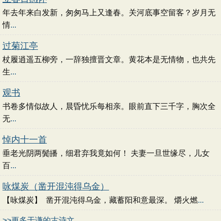
年去年来白发新，匆匆马上又逢春。关河底事空留客？岁月无
情
...
过菊江亭
杖履逍遥五柳旁，一辞独擅晋文章。黄花本是无情物，也共先
生
...
观书
书卷多情似故人，晨昏忧乐每相亲。眼前直下三千字，胸次全
无
...
悼内十一首
垂老光阴两鬓皤，细君弃我竟如何！ 夫妻一旦世缘尽，儿女
百
...
咏煤炭（凿开混沌得乌金）
【咏煤炭】 凿开混沌得乌金，藏蓄阳和意最深。 爝火燃
...
>>更多于谦的古诗文