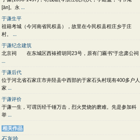
[ān]。永
...
于谦生平
祖籍考城（今河南省民权县），故里在今民权县程庄乡于庄
村。
...
于谦纪念建筑
北京祠 在东城区西裱褙胡同23号，原有门匾书“于忠肃公祠
...
于谦后代
位于河北省石家庄市井陉县中西部的于家石头村现有400多户人
家
...
于谦评价
于谦一生，可谓历经千锤万击，烈火焚烧的磨难。先是参加科
举
...
相关作品
石灰吟