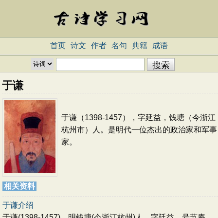
首页
诗文
作者
名句
典籍
成语
于谦
于谦（1398-1457），字延益，钱塘（今浙江
杭州市）人。是明代一位杰出的政治家和军事
家。
相关资料
于谦介绍
于谦(1398-1457)，明钱塘(今浙江杭州)人，字廷益，号节庵