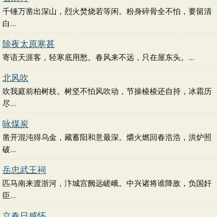
千锤万凿出深山，烈火焚烧若等闲。粉身碎骨全不怕，要留清
白
...
除夜太原寒甚
寄语天涯客，轻寒底用愁。春风来不远，只在屋东头。
...
北风吹
吹我庭前柏树枝。树坚不怕风吹动，节操棱棱还自持，冰霜历
尽
...
咏煤炭
凿开混沌得乌金，藏蓄阳和意最深。爝火燃回春浩浩，洪炉照
破
...
岳忠武王祠
匹马南来渡浙河，汴城宫阙远嵯峨。中兴诸将谁降敌，负国奸
臣
...
立春日感怀