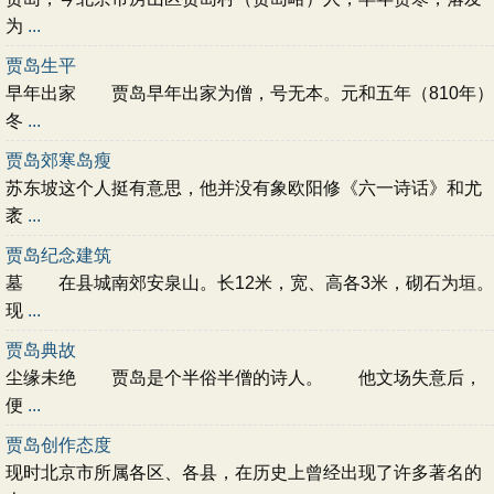
为
...
贾岛生平
早年出家 贾岛早年出家为僧，号无本。元和五年（810年）
冬
...
贾岛郊寒岛瘦
苏东坡这个人挺有意思，他并没有象欧阳修《六一诗话》和尤
袤
...
贾岛纪念建筑
墓 在县城南郊安泉山。长12米，宽、高各3米，砌石为垣。
现
...
贾岛典故
尘缘未绝 贾岛是个半俗半僧的诗人。 他文场失意后，
便
...
贾岛创作态度
现时北京市所属各区、各县，在历史上曾经出现了许多著名的