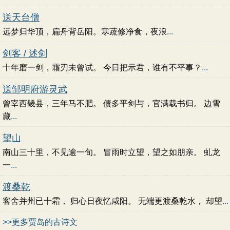
送天台僧
远梦归华顶，扁舟背岳阳。寒蔬修净食，夜浪
...
剑客 / 述剑
十年磨一剑，霜刃未曾试。 今日把示君，谁有不平事？
...
送邹明府游灵武
曾宰西畿县，三年马不肥。 债多平剑与，官满载书归。 边雪
藏
...
望山
南山三十里，不见逾一旬。 冒雨时立望，望之如朋亲。 虬龙
一
...
渡桑乾
客舍并州已十霜， 归心日夜忆咸阳。 无端更渡桑乾水， 却望
...
>>更多贾岛的古诗文