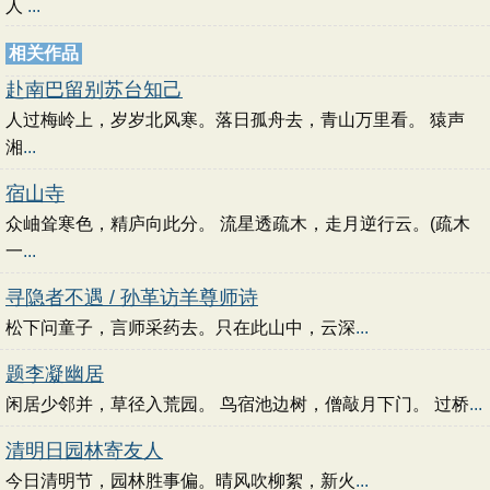
人
...
相关作品
赴南巴留别苏台知己
人过梅岭上，岁岁北风寒。落日孤舟去，青山万里看。 猿声
湘
...
宿山寺
众岫耸寒色，精庐向此分。 流星透疏木，走月逆行云。(疏木
一
...
寻隐者不遇 / 孙革访羊尊师诗
松下问童子，言师采药去。只在此山中，云深
...
题李凝幽居
闲居少邻并，草径入荒园。 鸟宿池边树，僧敲月下门。 过桥
...
清明日园林寄友人
今日清明节，园林胜事偏。晴风吹柳絮，新火
...