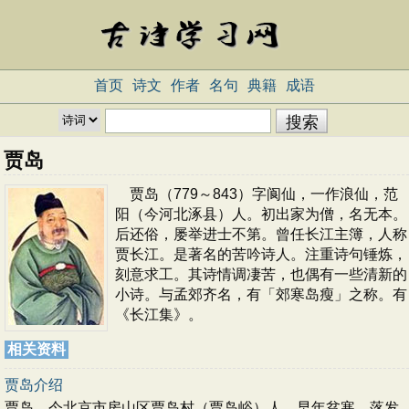
首页
诗文
作者
名句
典籍
成语
贾岛
贾岛（779～843）字阆仙，一作浪仙，范
阳（今河北涿县）人。初出家为僧，名无本。
后还俗，屡举进士不第。曾任长江主簿，人称
贾长江。是著名的苦吟诗人。注重诗句锤炼，
刻意求工。其诗情调凄苦，也偶有一些清新的
小诗。与孟郊齐名，有「郊寒岛瘦」之称。有
《长江集》。
相关资料
贾岛介绍
贾岛，今北京市房山区贾岛村（贾岛峪）人，早年贫寒，落发