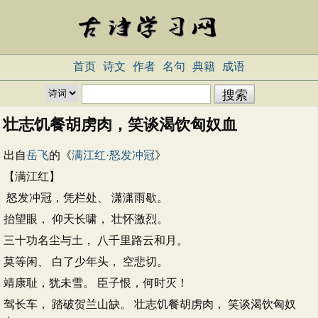
首页
诗文
作者
名句
典籍
成语
壮志饥餐胡虏肉，笑谈渴饮匈奴血
出自
岳飞
的《
满江红·怒发冲冠
》
【满江红】
怒发冲冠，凭栏处、 潇潇雨歇。
抬望眼， 仰天长啸， 壮怀激烈。
三十功名尘与土， 八千里路云和月。
莫等闲、 白了少年头， 空悲切。
靖康耻，犹未雪。 臣子恨，何时灭！
驾长车， 踏破贺兰山缺。 壮志饥餐胡虏肉， 笑谈渴饮匈奴