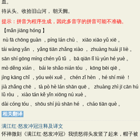
血。
待从头、收拾旧山河， 朝天阙。
提示：拼音为程序生成，因此多音字的拼音可能不准确。
【mǎn jiāng hóng 】
nù fā chōng guàn ，píng lán chù 、 xiāo xiāo yǔ xiē 。
tái wàng yǎn ， yǎng tiān zhǎng xiào ， zhuàng huái jī liè 。
sān shí gōng míng chén yǔ tǔ ， bā qiān lǐ lù yún hé yuè 。
mò děng xián 、 bái le shǎo nián tóu ， kōng bēi qiē 。
jìng kāng chǐ ，yóu wèi xuě 。 chén zǐ hèn ，hé shí miè ！
jià zhǎng chē ， tà pò hè lán shān quē 。 zhuàng zhì jī cān hú
lǔ ròu ， xiào tán kě yǐn xiōng nú xuè 。
dài cóng tóu 、shōu shí jiù shān hé ， cháo tiān què 。
相关翻译
满江红·怒发冲冠注释及译文
怀禅微刻《满江红·怒发冲冠》我愤怒得头发竖了起来，帽子被