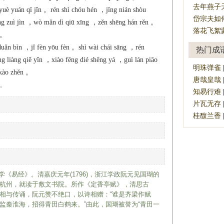
去年燕子
yuè yuán qī jǐn 。rén shì chóu hén ，jīng nián shòu
岱宗夫如
ng zuì jìn ，wò mǎn dì qiū xīng ，zěn shēng hán rěn 。
落花飞絮
n 。
duǎn bìn ，jǐ fèn yōu fèn 。shì wài chái sāng ，rén
热门成
liàng qiě yǐn ，xiào fēng dié shēng yá ，guì lán piāo
明珠弹雀 [m
g kào zhěn 。
唐哉皇哉 [tá
。
知易行难 [zh
片瓦无存 [p
桂馥兰香 [gu
学《易经》。清嘉庆元年(1796)，浙江学政阮元见国瑚的
杭州，就读于敷文书院。所作《定香亭赋》，清思古
相与传诵，阮元赞不绝口，以诗相赠：“谁是齐梁作赋
监秦淮海，招得青田白鹤来。”由此，国瑚被誉为“青田一