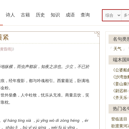
诗人
古籍
历史
知识
成语
查询
萋紧
名句类
天气
「
」
黄昏雨)
》
端木国
卧地纵横，而虫声都寂，知夜之凉也。少立，不已於
《公婆船
《沙湾放
愁痕，经年瘦影，都与吟魂相引。西窗最近，卧满地
《姜山秦
那金粉。
《尉迟杯
。世外柴桑，人中杜牧，忧乐从无准。商量且饮，笑
《齐天乐
清靠枕。
热门名
登临送目
 。qǐ háng tíng xià ，jú yǐng wò dì zòng héng ，ér
欲渡黄河
ě 。shǎo lì ，bú yǐ yú qíng ，wéi fù jú yǐng 。