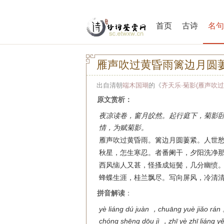
首页
古诗
名句
雁声吹过黄昏雨篱边月圆
出自清朝
端木国瑚
的《
齐天乐·菊影(雁声吹过
原文赏析：
夜凉读卷，窗月皎然。起行庭下，菊影
情，为赋菊影。
雁声吹过黄昏雨。篱边月圆萋紧。人世
秋星，怎生寒忍。者番阑干，夕阳洗净
西风恼人又甚，怪搔成短鬓，几分幽愤
蜂蝶生涯，桂兰飘尽。写向屏风，冷清
拼音解读
：
yè liáng dú juàn ，chuāng yuè jiǎo rán
chóng shēng dōu jì ，zhī yè zhī liáng y