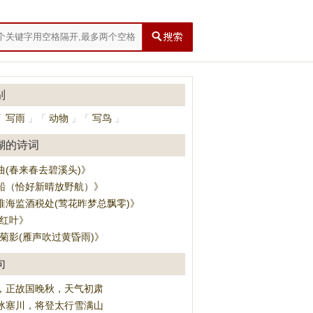
别
写雨
动物
写鸟
「
」
「
」
「
」
瑚的诗词
曲(春来春去碧溪头)》
船（恰好新晴放野航）》
淮海监酒税处(莺花昨梦总飘零)》
·红叶》
·菊影(雁声吹过黄昏雨)》
句
，正故国晚秋，天气初肃
冰塞川，将登太行雪满山