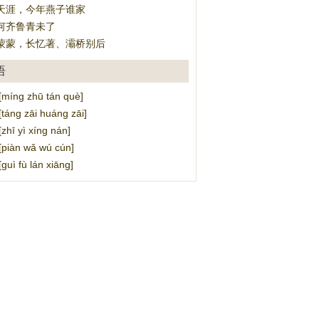
天涯，今年燕子谁家
何齐鲁青未了
蒙蒙，长忆著、灞桥别后
语
íng zhū tán què]
ng zāi huáng zāi]
ī yì xíng nán]
iàn wǎ wú cún]
ì fù lán xiāng]