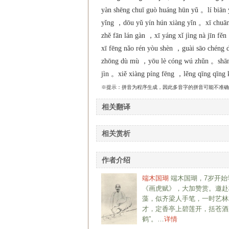
yàn shēng chuī guò huáng hūn yǔ 。lí biān 
yǐng ，dōu yǔ yín hún xiàng yǐn 。xī chuā
zhě fān lán gàn ，xī yáng xǐ jìng nà jīn fě
xī fēng nǎo rén yòu shèn ，guài sāo chéng 
zhōng dù mù ，yōu lè cóng wú zhǔn 。shāng 
jìn 。xiě xiàng píng fēng ，lěng qīng qīn
※提示：拼音为程序生成，因此多音字的拼音可能不准确
相关翻译
相关赏析
作者介绍
端木国瑚
端木国瑚，7岁开始
《画虎赋》，大加赞赏。邀赴
藻，似齐梁人手笔，一时艺林
才，定香亭上碧莲开，括苍酒
鹤”。…
详情