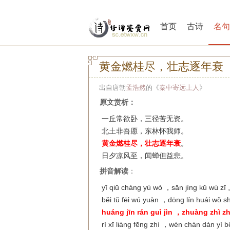
首页
古诗
名句
黄金燃桂尽，壮志逐年衰
出自唐朝
孟浩然
的《
秦中寄远上人
》
原文赏析：
一丘常欲卧，三径苦无资。
北土非吾愿，东林怀我师。
黄金燃桂尽，壮志逐年衰
。
日夕凉风至，闻蝉但益悲。
拼音解读
：
yī qiū cháng yù wò ，sān jìng kǔ wú zī
běi tǔ fēi wú yuàn ，dōng lín huái wǒ s
huáng jīn rán guì jìn ，zhuàng zhì z
rì xī liáng fēng zhì ，wén chán dàn yì 