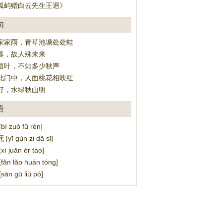
孤屿赠白云先生王迥》
句
家家雨，青草池塘处处蛙
暮，故人殊未来
梧叶，不知多少秋声
此门中，人面桃花相映红
好，水绿秋山明
语
 zuò fū rén]
ī gùn zi dǎ sǐ]
 juǎn ér táo]
n lǎo huán tóng]
n gū liù pó]