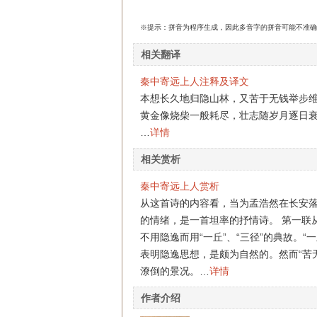
※提示：拼音为程序生成，因此多音字的拼音可能不准确
相关翻译
秦中寄远上人注释及译文
本想长久地归隐山林，又苦于无钱举步
黄金像烧柴一般耗尽，壮志随岁月逐日
…
详情
相关赏析
秦中寄远上人赏析
从这首诗的内容看，当为孟浩然在长安
的情绪，是一首坦率的抒情诗。 第一联
不用隐逸而用“一丘”、“三径”的典故。“
表明隐逸思想，是颇为自然的。然而“苦
潦倒的景况。…
详情
作者介绍