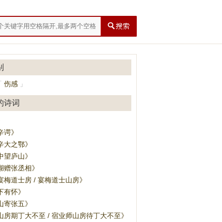
别
伤感
「
」
的诗词
》
辛谔》
辛大之鄂》
中望庐山》
湖赠张丞相》
宴梅道士房 / 宴梅道士山房》
下有怀》
山寄张五》
山房期丁大不至 / 宿业师山房待丁大不至》