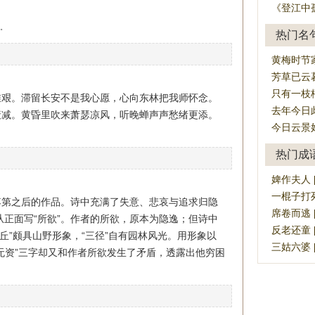
《登江中
。
热门名
黄梅时节
芳草已云
只有一枝
维艰。滞留长安不是我心愿，心向东林把我师怀念。
去年今日
衰减。黄昏里吹来萧瑟凉风，听晚蝉声声愁绪更添。
今日云景
热门成
婢作夫人 [bì
一棍子打死 [y
落第之后的作品。诗中充满了失意、悲哀与追求归隐
席卷而逃 [xí
从正面写“所欲”。作者的所欲，原本为隐逸；但诗中
反老还童 [fǎ
一丘”颇具山野形象，“三径”自有园林风光。用形象以
三姑六婆 [sā
无资”三字却又和作者所欲发生了矛盾，透露出他穷困