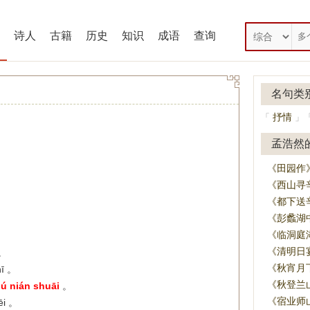
诗人
古籍
历史
知识
成语
查询
名句类
抒情
「
」
孟浩然
《田园作
《西山寻
《都下送
《彭蠡湖
《临洞庭
《清明日
 。
《秋宵月
hī 。
《秋登兰
hú nián shuāi
。
《宿业师
bēi 。