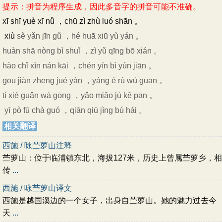
提示：拼音为程序生成，因此多音字的拼音可能不准确。
xī shī yuè xī nǚ ，chū zì zhù luó shān 。
xiù
sè yǎn jīn gǔ ，hé huā xiū yù yán 。
huàn shā nòng bì shuǐ ，zì yǔ qīng bō xián 。
hào chǐ xìn nán kāi ，chén yín bì yún jiān 。
gōu jiàn zhēng jué yàn ，yáng é rù wú guān 。
tí xié guǎn wá gōng ，yǎo miǎo jù kě pān 。
yī pò fū chà guó ，qiān qiū jìng bú hái 。
相关翻译
西施 / 咏苎萝山注释
苎萝山：位于临浦镇东北，海拔127米，历史上曾属苎萝乡，相
传
...
西施 / 咏苎萝山译文
西施是越国溪边的一个女子，出身自苎萝山。她的魅力过去今
天
...