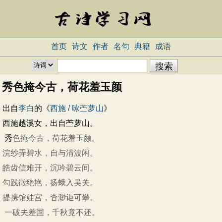
首页
诗文
作者
名句
典籍
成语
秀色掩今古，荷花羞玉颜
出自
李白
的《
西施 / 咏苎萝山
》
西施越溪女，出自苎萝山。
秀
色掩今古，荷花羞玉颜。
浣纱弄碧水，自与清波闲。
皓齿信难开，沉吟碧云间。
勾践徵绝艳，扬蛾入吴关。
提携馆娃宫，杳渺讵可攀。
一破夫差国，千秋竟不还。