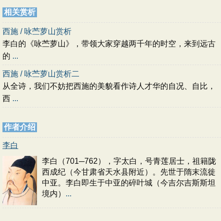
相关赏析
西施 / 咏苎萝山赏析
李白的《咏苎萝山》，带领大家穿越两千年的时空，来到远古
的
...
西施 / 咏苎萝山赏析二
从全诗，我们不妨把西施的美貌看作诗人才华的自况、自比，
西
...
作者介绍
李白
李白（701─762），字太白，号青莲居士，祖籍陇
西成纪（今甘肃省天水县附近）。先世于隋末流徙
中亚。李白即生于中亚的碎叶城（今吉尔吉斯斯坦
境内）
...