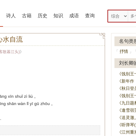
诗人
古籍
历史
知识
成语
查询
心水自流
名句类
抒情
「
」
客散暮江头)
》
刘长卿
《饯别王
《新年作
《秋日登
《饯别王
āng xīn shuǐ zì liú 。
《九日题
ng shān wàn lǐ yī gū zhōu 。
《逢雪宿
《送灵澈
。
《听弹琴
《江州重