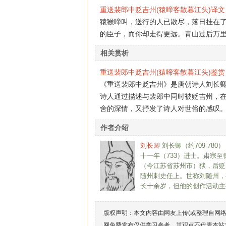
重送裴郎中贬吉州(猿啼客散暮江头)译文
猿猴啼叫，送行的人已散尽，落日挂在
的臣子，而你却走得更远。青山过后万
相关赏析
重送裴郎中贬吉州(猿啼客散暮江头)鉴赏
《重送裴郎中贬吉州》是唐朝诗人刘长
诗人通过描述与裴郎中同时被贬吉州，
舍的深情，又抒发了诗人对世俗的感叹
作者介绍
刘长卿
刘长卿（约709-7
十一年（733）进士。肃宗
（今江苏省苏州市）狱，后贬
随州刺史任上。世称刘随州，
长十余岁，但他的创作活动主
版权声明：本文内容由网友上传(或整理自网
网免费发布仅供学习参考，其观点不代表本站