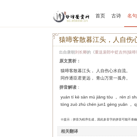
首页
古诗
名句
猿啼客散暮江头，人自伤
出自唐朝
刘长卿
的《
重送裴郎中贬吉州(猿啼
原文赏析：
猿啼客散暮江头， 人自伤心水自流。
同作逐臣君更远， 青山万里一孤舟。
拼音解读
：
yuán tí kè sàn mù jiāng tóu ， rén zì sh
tóng zuò zhú chén jun1 gèng yuǎn ， qī
※提示：拼音为程序生成，因此多音字的拼音可能不准确
相关翻译