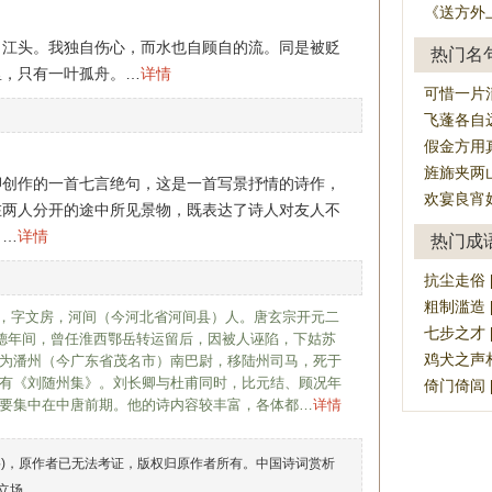
《送方外上
了江头。我独自伤心，而水也自顾自的流。同是被贬
热门名
里，只有一叶孤舟。…
详情
可惜一片
飞蓬各自
假金方用
旌旆夹两
卿创作的一首七言绝句，这是一首写景抒情的诗作，
欢宴良宵
在两人分开的途中所见景物，既表达了诗人对友人不
。…
详情
热门成
抗尘走俗 [k
粗制滥造 [cū
80），字文房，河间（今河北省河间县）人。唐玄宗开元二
七步之才 [qī
至德年间，曾任淮西鄂岳转运留后，因被人诬陷，下姑苏
鸡犬之声相闻，
为潘州（今广东省茂名市）南巴尉，移陆州司马，死于
有《刘随州集》。刘长卿与杜甫同时，比元结、顾况年
倚门倚闾 [yǐ
要集中在中唐前期。他的诗内容较丰富，各体都…
详情
络)，原作者已无法考证，版权归原作者所有。中国诗词赏析
立场。