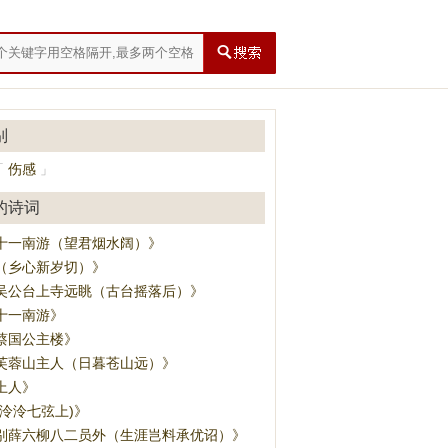
别
伤感
「
」
的诗词
十一南游（望君烟水阔）》
（乡心新岁切）》
吴公台上寺远眺（古台摇落后）》
十一南游》
蔡国公主楼》
芙蓉山主人（日暮苍山远）》
上人》
(泠泠七弦上)》
别薛六柳八二员外（生涯岂料承优诏）》