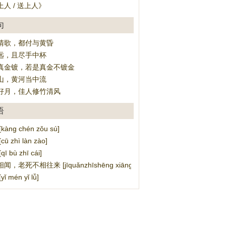
人 / 送上人》
句
清歌，都付与黄昏
远，且尽手中杯
真金镀，若是真金不镀金
山，黄河当中流
好月，佳人修竹清风
语
àng chén zǒu sú]
 zhì làn zào]
 bù zhī cái]
老死不相往来 [jīquǎnzhīshēng xiāng wén，lǎo sǐbùxiāng wǎng lái
 mén yǐ lǚ]