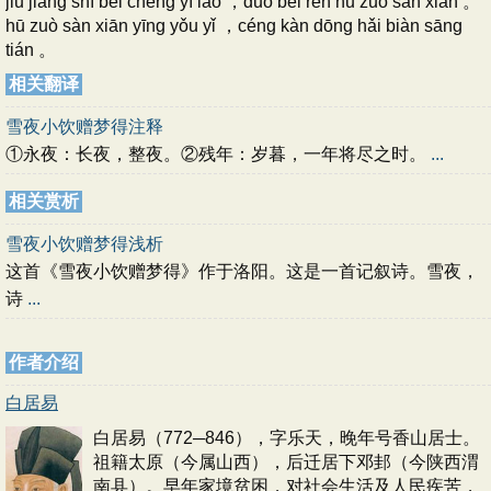
jiǔ jiāng shí bèi chéng yí lǎo ，duō bèi rén hū zuò sàn xiān 。
hū zuò sàn xiān yīng yǒu yǐ ，céng kàn dōng hǎi biàn sāng
tián 。
相关翻译
雪夜小饮赠梦得注释
①永夜：长夜，整夜。②残年：岁暮，一年将尽之时。
...
相关赏析
雪夜小饮赠梦得浅析
这首《雪夜小饮赠梦得》作于洛阳。这是一首记叙诗。雪夜，
诗
...
作者介绍
白居易
白居易（772─846），字乐天，晚年号香山居士。
祖籍太原（今属山西），后迁居下邓邽（今陕西渭
南县）。早年家境贫困，对社会生活及人民疾苦，