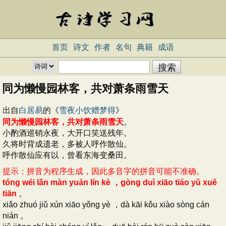
首页
诗文
作者
名句
典籍
成语
同为懒慢园林客，共对萧条雨雪天
出自
白居易
的《
雪夜小饮赠梦得
》
同为懒慢园林客，共对萧条雨雪天
。
小酌酒巡销永夜，大开口笑送残年。
久将时背成遗老，多被人呼作散仙。
呼作散仙应有以，曾看东海变桑田。
提示：拼音为程序生成，因此多音字的拼音可能不准确。
tóng wéi lǎn màn yuán lín kè ，gòng duì xiāo tiáo yǔ xuě
tiān
。
xiǎo zhuó jiǔ xún xiāo yǒng yè ，dà kāi kǒu xiào sòng cán
nián 。