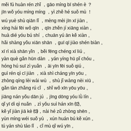
měi fú huàn rén zhǐ ，gāo míng bī shén è ？
jīn wǒ yóu míng míng ，yì zhě hé suǒ mù ！
wú yuè shù qiān lǐ ，mèng mèi jīn xī jiàn 。
xíng hái fēi wǒ qīn ，qīn zhěn jí xiāng xiàn 。
huà dié yóu bú shí ，chuān yú ān kě xiàn 。
hǎi shàng yǒu xiān shān ，guī qī jiào shén biàn 。
xī rì xià shān yǐn ，běi fēng chéng xī liú 。
yàn què gǎn hūn dàn ，yán yíng hū pǐ chóu 。
hóng hú suī zì yuǎn ，āi yīn fēi suǒ qiú 。
guì rén qì cī jiàn ，xià shì cháng yīn yōu 。
zhòng qíng lèi wài wù ，shù jǐ wàng nèi xiū 。
gǎn tàn zhǎng rú cǐ ，shǐ wǒ xīn yōu yōu 。
jiāng nán yǒu dān jú ，jīng dōng yóu lǜ lín 。
qǐ yī dì qì nuǎn ，zì yǒu suì hán xīn ⑿。
kě yǐ jiàn jiā kè ⒀，nài hé zǔ zhòng shēn 。
yùn mìng wéi suǒ yù ，xún huán bú kě xún 。
tú yán shù táo lǐ ，cǐ mù qǐ wú yīn 。