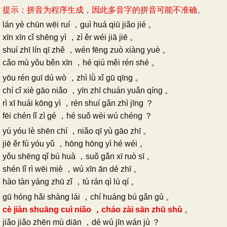
提示：拼音为程序生成，因此多音字的拼音可能不准确。
lán yè chūn wēi ruí ，guì huá qiū jiǎo jié 。
xīn xīn cǐ shēng yì ，zì ěr wéi jiā jiē 。
shuí zhī lín qī zhě ，wén fēng zuò xiàng yuè 。
cǎo mù yǒu běn xīn ，hé qiú měi rén shé 。
yōu rén guī dú wò ，zhì lǜ xǐ gū qīng 。
chí cǐ xiè gāo niǎo ，yīn zhī chuán yuǎn qíng 。
rì xī huái kōng yì ，rén shuí gǎn zhì jīng ？
fēi chén lǐ zì gé ，hé suǒ wèi wú chéng ？
yú yóu lè shēn chí ，niǎo qī yù gāo zhī 。
jiē ěr fú yóu yǔ ，hōng hōng yì hé wéi 。
yǒu shēng qǐ bú huà ，suǒ gǎn xī ruò sī 。
shén lǐ rì wēi miè ，wú xīn ān dé zhī 。
hào tàn yáng zhū zǐ ，tú rán qì lù qí 。
gū hóng hǎi shàng lái ，chí huáng bú gǎn gù 。
cè jiàn shuāng cuì niǎo ，cháo zài sān zhū shù
。
jiǎo jiǎo zhēn mù diān ，dé wú jīn wán jù ？