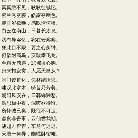
冥冥愁不见，耿耿徒缄忆。
紫兰秀空蹊，皓露夺幽色。
馨香岁欲晚，感叹情何极。
白云在南山，日暮长太息。
我有异乡忆，宛在云溶溶。
凭此目不觏，要之心所钟。
但欲附高鸟，安敢攀飞龙。
至精无感遇，悲惋填心胸。
归来扣寂寞，人愿天岂从？
闭门迹群化，凭林结所思。
啸叹此寒木，畴昔乃芳蕤。
朝阳凤安在，日暮蝉独悲。
浩思极中夜，深嗟欲待谁。
所怀诚已矣，既往不可追。
鼎食非吾事，云仙尝我期。
胡越方杳杳，车马何迟迟。
天壤一何异，幽嘿卧帘帷。