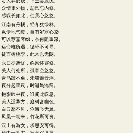
贵人弃疵贱，下士尝殷忧。
众情累外物，恕己忘内修。
感叹长如此，使我心悠悠。
江南有丹橘，经冬犹绿林。
岂伊地气暖，自有岁寒心⑿。
可以荐嘉客⒀，奈何阻重深。
运命唯所遇，循环不可寻。
徒言树桃李，此木岂无阴。
永日徒离忧，临风怀蹇修。
美人何处所，孤客空悠悠。
青鸟跂不至，朱鳖谁云浮。
夜分起踯躅，时逝曷淹留。
抱影吟中夜，谁闻此叹息。
美人适异方，庭树含幽色。
白云愁不见，沧海飞无翼。
凤凰一朝来，竹花斯可食。
汉上有游女，求思安可得。
袖中一札书，欲寄双飞翼。