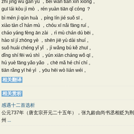
zhì jīng wú gǎn yù ，bēi wǎn tián xīn xiōng 。
guī lái kòu jì mò ，rén yuàn tiān qǐ cóng ？
bì mén jì qún huà ，píng lín jié suǒ sī 。
xiào tàn cǐ hán mù ，chóu xī nǎi fāng ruí 。
cháo yáng fèng ān zài ，rì mù chán dú bēi 。
hào sī jí zhōng yè ，shēn jiē yù dài shuí 。
suǒ huái chéng yǐ yǐ ，jì wǎng bú kě zhuī 。
dǐng shí fēi wú shì ，yún xiān cháng wǒ qī 。
hú yuè fāng yǎo yǎo ，chē mǎ hé chí chí 。
tiān rǎng yī hé yì ，yōu hēi wò lián wéi 。
相关翻译
相关赏析
感遇十二首选析
公元737年（唐玄宗开元二十五年），张九龄由尚书丞相贬为荆
州
...