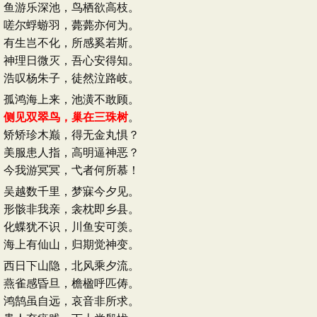
鱼游乐深池，鸟栖欲高枝。
嗟尔蜉蝣羽，薨薨亦何为。
有生岂不化，所感奚若斯。
神理日微灭，吾心安得知。
浩叹杨朱子，徒然泣路岐。
孤鸿海上来，池潢不敢顾。
侧见双翠鸟，巢在三珠树
。
矫矫珍木巅，得无金丸惧？
美服患人指，高明逼神恶？
今我游冥冥，弋者何所慕！
吴越数千里，梦寐今夕见。
形骸非我亲，衾枕即乡县。
化蝶犹不识，川鱼安可羡。
海上有仙山，归期觉神变。
西日下山隐，北风乘夕流。
燕雀感昏旦，檐楹呼匹俦。
鸿鹄虽自远，哀音非所求。