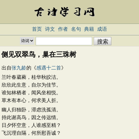
首页
诗文
作者
名句
典籍
成语
侧见双翠鸟，巢在三珠树
出自
张九龄
的《
感遇十二首
》
兰叶春葳蕤，桂华秋皎洁。
欣欣此生意，自尔为佳节。
谁知林栖者，闻风坐相悦。
草木有本心，何求美人折。
幽人归独卧，滞虑洗孤清。
持此谢高鸟，因之传远情。
日夕怀空意，人谁感至精？
飞沉理自隔，何所慰吾诚？