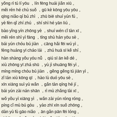
yǒng rì tú lí yōu ，lín fēng huái jiǎn xiū 。
měi rén hé chù suǒ ，gū kè kōng yōu yōu 。
qīng niǎo qí bú zhì ，zhū biē shuí yún fú 。
yè fèn qǐ zhí zhú ，shí shì hé yān liú 。
bào yǐng yín zhōng yè ，shuí wén cǐ tàn xī 。
měi rén shì yì fāng ，tíng shù hán yōu sè 。
bái yún chóu bú jiàn ，cāng hǎi fēi wú yì 。
fèng huáng yī cháo lái ，zhú huā sī kě shí 。
hàn shàng yǒu yóu nǚ ，qiú sī ān kě dé 。
xiù zhōng yī zhá shū ，yù jì shuāng fēi yì 。
míng míng chóu bú jiàn ，gěng gěng tú jiān yì 。
zǐ lán xiù kōng qī ，hào lù duó yōu sè 。
xīn xiāng suì yù wǎn ，gǎn tàn qíng hé jí 。
bái yún zài nán shān ，rì mù zhǎng tài xī 。
wǒ yǒu yì xiāng yì ，wǎn zài yún róng róng 。
píng cǐ mù bú gòu ，yào zhī xīn suǒ zhōng 。
dàn yù fù gāo niǎo ，ān gǎn pān fēi lóng 。