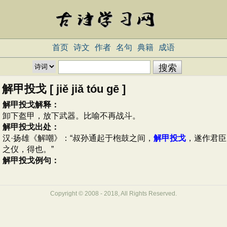
首页
诗文
作者
名句
典籍
成语
解甲投戈 [ jiě jiǎ tóu gē ]
解甲投戈解释：
卸下盔甲，放下武器。比喻不再战斗。
解甲投戈出处：
汉·扬雄《解嘲》：“叔孙通起于枹鼓之间，
解甲投戈
，遂作君臣
之仪，得也。”
解甲投戈例句：
Copyright © 2008 - 2018, All Rights Reserved.